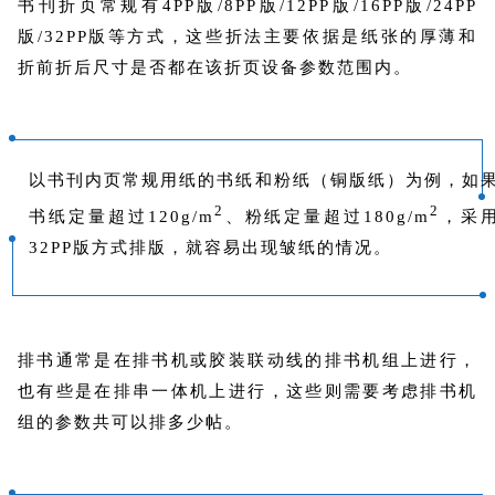
书刊折页常规有4PP版/8PP版/12PP版/16PP版/24PP
版/32PP版等方式，这些折法主要依据是纸张的厚薄和
折前折后尺寸是否都在该折页设备参数范围内。
以书刊内页常规用纸的书纸和粉纸（铜版纸）为例，如
2
2
书纸定量超过120g/m
、粉纸定量超过180g/m
，采
32PP版方式排版，就容易出现皱纸的情况。
排书通常是在排书机或胶装联动线的排书机组上进行，
也有些是在排串一体机上进行，这些则需要考虑排书机
组的参数共可以排多少帖。