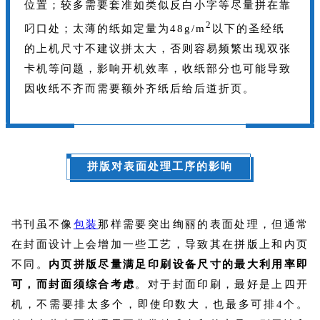
位置；较多需要套准如类似反白小字等尽量拼在靠
2
叼口处；太薄的纸如定量为48g/m
以下的圣经纸
的上机尺寸不建议拼太大，否则容易频繁出现双张
卡机等问题，影响开机效率，收纸部分也可能导致
因收纸不齐而需要额外齐纸后给后道折页。
拼版对表面处理工序的影响
书刊虽不像
包装
那样需要突出绚丽的表面处理，但通常
在封面设计上会增加一些工艺，导致其在拼版上和内页
不同。
内页拼版尽量满足印刷设备尺寸的最大利用率即
可，而封面须综合考虑
。对于封面印刷，最好是上四开
机，不需要排太多个，即使印数大，也最多可排4个。