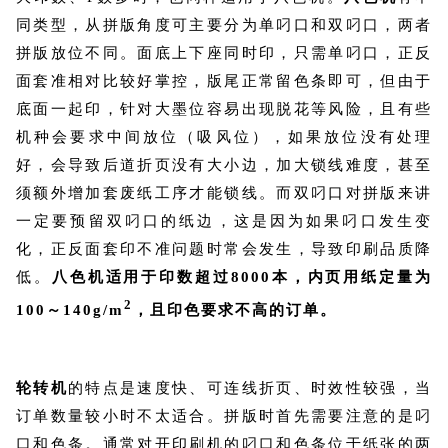
同类型，从拼版角度可主要分为单叼口和双叼口，两者
拼版放位不同。面底上下座同时印，只需单叼口，正反
面套准相对比较好掌控，版尾正常留色条即可，但由于
底面一起印，针对大墨位容易出现脱花等风险，且有些
机种会要求中间放位（吸风位），如果放位没有处理
好，会导致后道折页没有大小边，加大锁线难度，甚至
须额外增加套废纸工序才能锁线。而双叼口对拼版来讲
一定要预留双叼口的纸边，这是因为如果叼口发生变
化，正反面套印不准问题时常会发生，导致印刷品质降
低。
八色机适用于印数超过8000本，内页用纸定量为
2
100～140g/m
，且印色要求不高的订单。
轮转机
的特点是速度快、可连线折页、时效性较强，当
订单数量较小时不太适合。拼版时首先需要注意的是叼
口和色条。通常对开印刷机的叼口和色条位于纸张的两