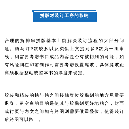
拼版对装订工序的影响
合理的折排串拼版基本上能解决装订流程的大部分问
题。骑马订P数较多以及类似上文提到多P数为一组串
线，则需要考虑书口成品内容是否有被切到的可能，如
有风险则在印前制作时需要考虑设置爬坡，具体爬坡距
离须根据整帖或整本书的厚度来设定。
胶装和精装的帖与帖之间接触脊位胶黏剂的地方尽量要
退脊，留空白的目的是使其与胶黏剂更好地粘合，封面
或衬页与内文之间如有跨图则需要做重叠位，使得装订
后跨图可以跨上。