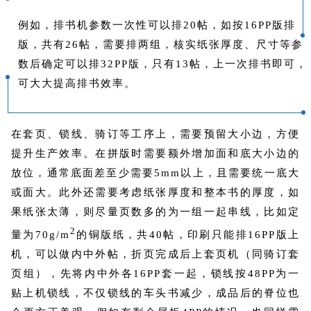
例如，排书机参数一次性可以排20帖，如按16PP版排
版，共有26帖，需要排两组，核实纸张厚度、尺寸等参
数后确定可以排32PP版，只有13帖，上一次排书即可，
可大大提高排书效率。
在套页、锁线、骑订等工序上，需要预留大小边，方便
提升生产效率。在拼版时需要额外增加面和底大小边的
放位，通常底面差至少需要5mm以上，且需要统一底大
或面大。此外还需要考虑纸张厚度和整本书的厚度，如
果纸张太薄，则尽量页数多的为一组一起串线，比如定
2
量为70g/m
的铜版纸，共40帖，印刷只能排16PP版上
机，可以做内中外帖，折页完成后上套页机（同骑订套
页组），先将内中外各16PP套一起，锁线按48PP为一
贴上机锁线，不仅锁线的车头书减少，成品后的脊位也