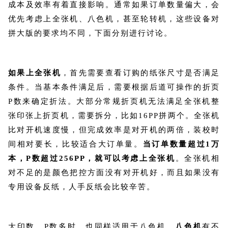
成本及效率有着直接影响。通常如果订单数量偏大，会
优先考虑上全张机、八色机，甚至轮转机，这些设备对
拼大版的要求均不同，下面分别进行讨论。
如果上全张机
，首先需要查看订购的纸张尺寸是否满足
条件。当基本条件满足后，需要根据后道可操作的折页
P数来确定折法。大部分常规折页机无法满足全张机整
张印张上折页机，需要拆分，比如16PP拼两个。全张机
比对开机速度慢，但完成效率是对开机的两倍，装校时
间相对要长，比较适合大订单量。
当订单数量超过1万
本，P数超过256PP，就可以考虑上全张机
。全张机相
对不足的是颜色把控方面没有对开机好，而且如果没有
专用设备反纸，人手反纸会比较辛苦。
大印数、P数多时，也同样适用于八色机。
八色机
有不