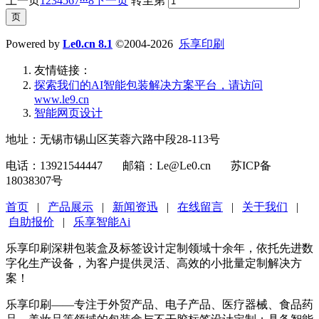
上一页
1
2
3
4
5
6
7
8
下一页
转至第
Powered by
Le0.cn 8.1
©2004-2026
乐享印刷
友情链接：
探索我们的‌AI智能包装解决方案平台‌，请访问
www.le9.cn
智能网页设计
地址：无锡市锡山区芙蓉六路中段28-113号
电话：13921544447 邮箱：Le@Le0.cn 苏ICP备
18038307号
首页
|
产品展示
|
新闻资迅
|
在线留言
|
关于我们
|
自助报价
|
乐享智能Ai
乐享印刷深耕包装盒及标签设计定制领域十余年，依托先进数
字化生产设备，为客户提供灵活、高效的小批量定制解决方
案！
乐享印刷——专注于外贸产品、电子产品、医疗器械、食品药