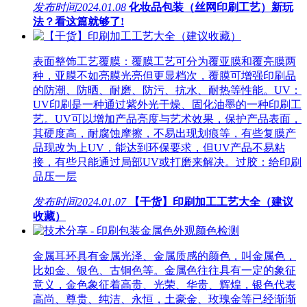
发布时间
2024.01.08
化妆品包装（丝网印刷工艺）新玩
法？看这篇就够了!
表面整饰工艺覆膜：覆膜工艺可分为覆亚膜和覆亮膜两
种，亚膜不如亮膜光亮但更显档次，覆膜可增强印刷品
的防潮、防晒、耐磨、防污、抗水、耐热等性能。UV：
UV印刷是一种通过紫外光干燥、固化油墨的一种印刷工
艺。UV可以增加产品亮度与艺术效果，保护产品表面，
其硬度高，耐腐蚀摩擦，不易出现划痕等，有些复膜产
品现改为上UV，能达到环保要求，但UV产品不易粘
接，有些只能通过局部UV或打磨来解决。过胶：给印刷
品压一层
发布时间
2024.01.07
【干货】印刷加工工艺大全（建议
收藏）
金属耳环具有金属光泽、金属质感的颜色，叫金属色，
比如金、银色、古铜色等。金属色往往具有一定的象征
意义，金色象征着高贵、光荣、华贵、辉煌，银色代表
高尚、尊贵、纯洁、永恒，土豪金、玫瑰金等已经渐渐