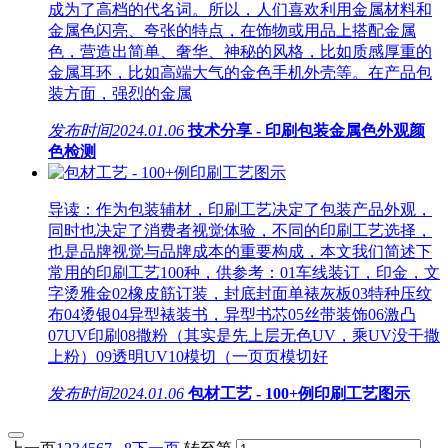
成为了高档的代名词。所以，人们喜欢利用金属材料和
金属色闪亮、夸张的特点，在饰物或用品上搭配金属
色，营造出简单、奢华、神秘的风格，比如质感厚重的
金属耳环，比如高端大气的金色手机外壳等。在产品包
装方面，强烈的金属
发布时间
2024.01.06
技术分享 - 印刷包装金属色外观颜
色检测
导读：作为包装辅材，印刷工艺决定了包装产品外观，
同时也决定了消费者视觉体验，不同的印刷工艺选择，
也是品牌视觉与品牌成本的重要构成，本文我们简述下
常用的印刷工艺100种，供参考：01车线装订，印金，文
字烫雅金02橡皮筋订装，封底封面单裱灰板03特种压纹
布04烫银04异型裱装书，异型书芯05丝带装饰06激凸
07UV印刷08撒粉（其实是先上层无色UV，乘UV没干撒
上粉）09透明UV10模切（一页页模切好
发布时间
2024.01.06
包材工艺 - 100+例印刷工艺图示
...