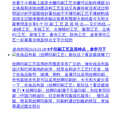
先看个小视频上面是光栅印刷工艺光栅可以制作裸眼3D
立体画和连续动图这种工艺生动又有趣你有没有试过明
明设计的平面图很好看但由于不懂印刷工艺不懂材料或
选得太过随便最终的输出效果和预期大相径庭今天和大
家整理及分享9 个 印 刷 工 艺 及 其 特 点---- 它们包括 ---
-刺绣工艺、车线工艺、火漆蜡封工艺、吸塑工艺、立体
PU工艺、刷变工艺、蓄光工艺、防伪工艺、皮革烫印工
艺一起看看示例及特点文字介绍您
发布时间
2024.01.08
9个印刷工艺及其特点，来学习下
丝网印刷工艺应用的范围是非常广泛的，做化妆品包装
设计和打样落地的伙伴，经常会和这个工艺打交道，除
了化妆品瓶型、玻璃、塑料、金属可以采用丝网印刷，
外包装纸盒也是可以采用丝网印刷的，今天和大家分享
一下，化妆品包装（丝网印刷工艺）新玩法？看这篇就
够了!▼丝网印刷：丝网印刷属于孔版印刷，包括誊写印
刷（中国习称油印，日文称誊写版或孔版等）、镂孔花
版、喷花和丝网印刷等。印刷时通过刮板的挤压，使油
墨通过图文部分