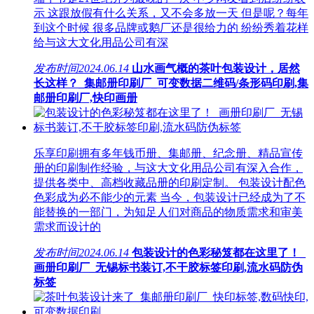
示 这跟放假有什么关系，又不会多放一天 但是呢？每年
到这个时候 很多品牌或鹅厂还是很给力的 纷纷秀着花样
给与这大文化用品公司有深
发布时间
2024.06.14
山水画气概的茶叶包装设计，居然
长这样？_集邮册印刷厂_可变数据二维码/条形码印刷,集
邮册印刷厂,快印画册
乐享印刷拥有多年钱币册、集邮册、纪念册、精品宣传
册的印刷制作经验，与这大文化用品公司有深入合作，
提供各类中、高档收藏品册的印刷定制。 包装设计配色
色彩成为必不能少的元素 当今，包装设计已经成为了不
能替换的一部门，为知足人们对商品的物质需求和审美
需求而设计的
发布时间
2024.06.14
包装设计的色彩秘笈都在这里了！_
画册印刷厂_无锡标书装订,不干胶标签印刷,流水码防伪
标签