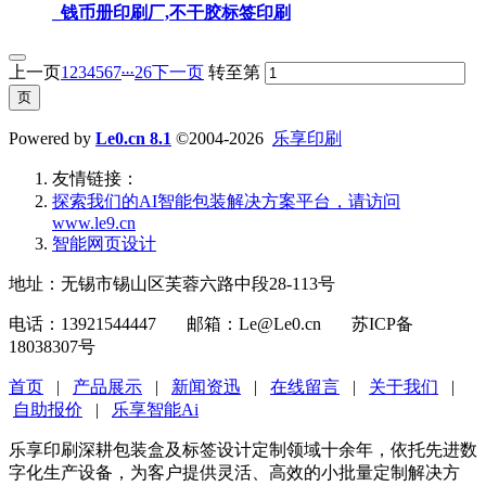
_钱币册印刷厂,不干胶标签印刷
...
上一页
1
2
3
4
5
6
7
26
下一页
转至第
Powered by
Le0.cn 8.1
©2004-2026
乐享印刷
友情链接：
探索我们的‌AI智能包装解决方案平台‌，请访问
www.le9.cn
智能网页设计
地址：无锡市锡山区芙蓉六路中段28-113号
电话：13921544447 邮箱：Le@Le0.cn 苏ICP备
18038307号
首页
|
产品展示
|
新闻资迅
|
在线留言
|
关于我们
|
自助报价
|
乐享智能Ai
乐享印刷深耕包装盒及标签设计定制领域十余年，依托先进数
字化生产设备，为客户提供灵活、高效的小批量定制解决方