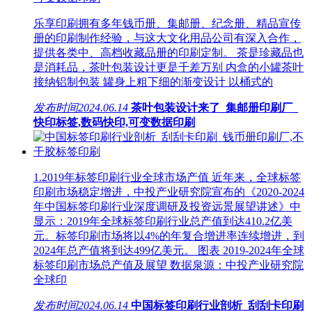
乐享印刷拥有多年钱币册、集邮册、纪念册、精品宣传
册的印刷制作经验，与这大文化用品公司有深入合作，
提供各类中、高档收藏品册的印刷定制。 茶是珍藏品也
是消耗品，茶叶包装设计更是千差万别 内盒的小罐茶叶
接纳铝制包装 罐身上粗下细的渐变设计 以桶式的
发布时间
2024.06.14
茶叶包装设计来了_集邮册印刷厂_
快印标签,数码快印,可变数据印刷
1.2019年标签印刷行业全球市场产值 近年来，全球标签
印刷市场稳定增进，中投产业研究院宣布的《2020-2024
年中国标签印刷行业深度调研及投资远景展望讲述》中
显示：2019年全球标签印刷行业总产值到达410.2亿美
元。标签印刷市场将以4%的年复合增进率连续增进，到
2024年总产值将到达499亿美元。 图表 2019-2024年全球
标签印刷市场总产值及展望 数据泉源：中投产业研究院
全球印
发布时间
2024.06.14
中国标签印刷行业剖析_刮刮卡印刷