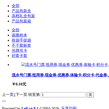
全部
产品包装盒
高档礼盒包装
产品包装箱
全部
画册样本
拎袋手提袋
不干胶标签
吊牌吊卡
封套卡套
流水号门票,抵用券,现金券,优惠券,体验卡,积分卡,代金券
￥0.10元
上一页
1
下一页
转至第
Powered by
Le0.cn 8.1
©2004-2026
乐享印刷