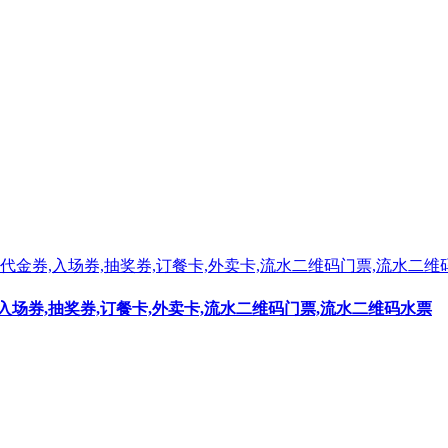
,入场券,抽奖券,订餐卡,外卖卡,流水二维码门票,流水二维码水票