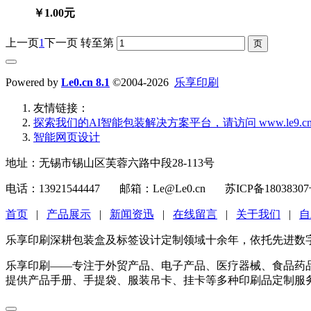
￥1.00元
上一页
1
下一页
转至第
Powered by
Le0.cn 8.1
©2004-2026
乐享印刷
友情链接：
探索我们的‌AI智能包装解决方案平台‌，请访问 www.le9.c
智能网页设计
地址：无锡市锡山区芙蓉六路中段28-113号
电话：13921544447 邮箱：Le@Le0.cn 苏ICP备1803830
首页
|
产品展示
|
新闻资迅
|
在线留言
|
关于我们
|
自
乐享印刷深耕包装盒及标签设计定制领域十余年，依托先进数
乐享印刷——专注于外贸产品、电子产品、医疗器械、食品药
提供产品手册、手提袋、服装吊卡、挂卡等多种印刷品定制服