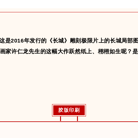
这是2016年发行的
《长城》雕刻极限片
上的长城局部
画家许仁龙先生
的这幅大作跃然纸上、栩栩如生呢？
胶版印刷