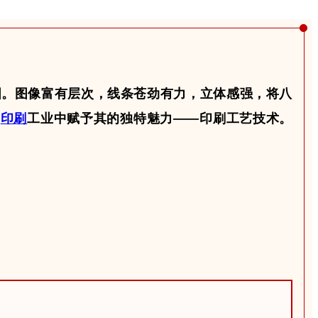
图。图像富有层次，
线条苍劲有力
，
立体感强
，将八
是
印刷
工业中赋予其的独特魅力——
印刷工艺技术
。