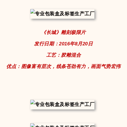
《长城》雕刻极限片
发行日期：2016年8月20日
工艺：胶雕混合
优点：
图像富有层次，线条苍劲有力，画面气势宏伟