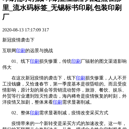
里_流水码标签_无锡标书印刷,包装印刷
厂
2020-08-13 17:17:09
317
新冠疫情袭击下
互联网
印刷
的远景与挑战
01、线下
印刷
损失惨重，传统
印刷
厂辐射的图文渠道影响
伟大
在这次新冠疫情的袭击下，线下
印刷
损失惨重，人人不开
工没钱赚，又恰逢春节，第一季度基本是很昏暗的。而且受疫
情影响，原计划的展会等营销流动暂停，旅游、餐饮、娱乐、
外贸等行业遭到毁灭性袭击，海内稀奇是疫情恢复的时刻，外
洋疫情又加剧，整体来看
印刷
需求显著削减。
02、整体
印刷
需求显著削减，疫情改变采买方式
疫情带来的一个新转变是采买方式的加速改变。这一年，