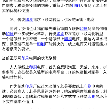
我们的互联网从火热到冰点，从单一模式向个性化定制服务偏
向探索，稀奇是疫情的到来，重新让传统
印刷
人看到了线上买
卖的优势和便捷。
03、传统
印刷
追求互联网转型，供应链or线上电商
同时，疫情也让我们最先重新审阅互联网
印刷
到底若何辅
助
印刷
产业实现升级革新。传统
印刷
都在追求互联网化转型，
一个是做线上供应链，一个是做线上
印刷
电商。但这内里水很
深，供应链不是单一
印刷
厂能解决的，线上电商又对运营能力
有着极高的要求。
当前互联网
印刷
电商的状态剖析
人人做线上
印刷
电商，首先会想到淘宝、天猫、京东、拼
多多等，这些都是入驻型的电商平台，IT的构建相对完善，入
驻相对简朴。
作为传统
印刷
厂应该怎么做？若是要做线上
印刷
电商的
话，必须雇人；若是思量运营外包，响应的用度就稀奇高，利
润则稀奇低，意味着传统渠道的经营方式在互联网
印刷
的环境
下实在基本不适用。