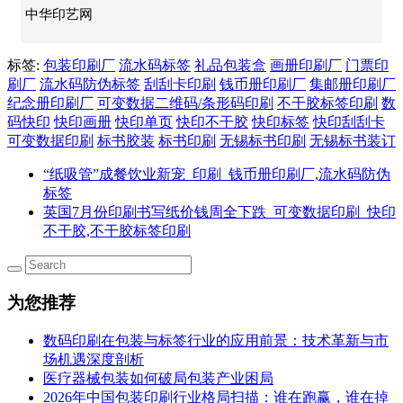
中华印艺网
标签:
包装印刷厂
流水码标签
礼品包装盒
画册印刷厂
门票印
刷厂
流水码防伪标签
刮刮卡印刷
钱币册印刷厂
集邮册印刷厂
纪念册印刷厂
可变数据二维码/条形码印刷
不干胶标签印刷
数
码快印
快印画册
快印单页
快印不干胶
快印标签
快印刮刮卡
可变数据印刷
标书胶装
标书印刷
无锡标书印刷
无锡标书装订
“纸吸管”成餐饮业新宠_印刷_钱币册印刷厂,流水码防伪
标签
英国7月份印刷书写纸价钱周全下跌_可变数据印刷_快印
不干胶,不干胶标签印刷
为您推荐
数码印刷在包装与标签行业的应用前景：技术革新与市
场机遇深度剖析
医疗器械包装如何破局包装产业困局
2026年中国包装印刷行业格局扫描：谁在跑赢，谁在掉