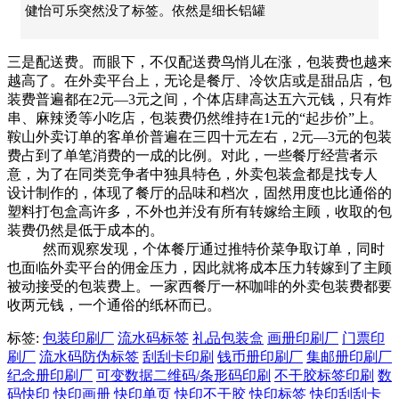
健怡可乐突然没了标签。依然是细长铝罐
三是配送费。而眼下，不仅配送费鸟悄儿在涨，包装费也越来
越高了。在外卖平台上，无论是餐厅、冷饮店或是甜品店，包
装费普遍都在2元—3元之间，个体店肆高达五六元钱，只有炸
串、麻辣烫等小吃店，包装费仍然维持在1元的“起步价”上。
鞍山外卖订单的客单价普遍在三四十元左右，2元—3元的包装
费占到了单笔消费的一成的比例。对此，一些餐厅经营者示
意，为了在同类竞争者中独具特色，外卖包装盒都是找专人
设计制作的，体现了餐厅的品味和档次，固然用度也比通俗的
塑料打包盒高许多，不外也并没有所有转嫁给主顾，收取的包
装费仍然是低于成本的。
然而观察发现，个体餐厅通过推特价菜争取订单，同时
也面临外卖平台的佣金压力，因此就将成本压力转嫁到了主顾
被动接受的包装费上。一家西餐厅一杯咖啡的外卖包装费都要
收两元钱，一个通俗的纸杯而已。
标签:
包装印刷厂
流水码标签
礼品包装盒
画册印刷厂
门票印
刷厂
流水码防伪标签
刮刮卡印刷
钱币册印刷厂
集邮册印刷厂
纪念册印刷厂
可变数据二维码/条形码印刷
不干胶标签印刷
数
码快印
快印画册
快印单页
快印不干胶
快印标签
快印刮刮卡