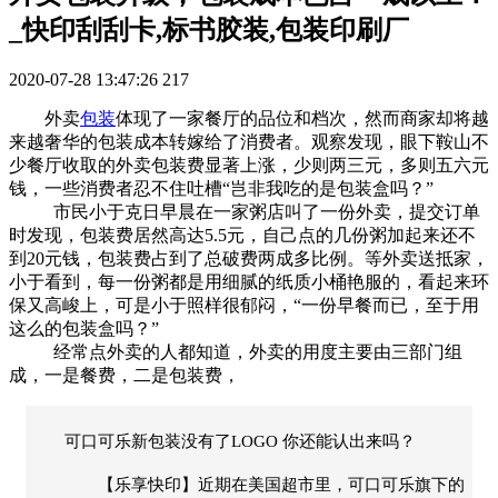
_快印刮刮卡,标书胶装,包装印刷厂
2020-07-28 13:47:26
217
外卖
包装
体现了一家餐厅的品位和档次，然而商家却将越
来越奢华的包装成本转嫁给了消费者。观察发现，眼下鞍山不
少餐厅收取的外卖包装费显著上涨，少则两三元，多则五六元
钱，一些消费者忍不住吐槽“岂非我吃的是包装盒吗？”
市民小于克日早晨在一家粥店叫了一份外卖，提交订单
时发现，包装费居然高达5.5元，自己点的几份粥加起来还不
到20元钱，包装费占到了总破费两成多比例。等外卖送抵家，
小于看到，每一份粥都是用细腻的纸质小桶艳服的，看起来环
保又高峻上，可是小于照样很郁闷，“一份早餐而已，至于用
这么的包装盒吗？”
经常点外卖的人都知道，外卖的用度主要由三部门组
成，一是餐费，二是包装费，
可口可乐新包装没有了LOGO 你还能认出来吗？
【乐享快印】近期在美国超市里，可口可乐旗下的