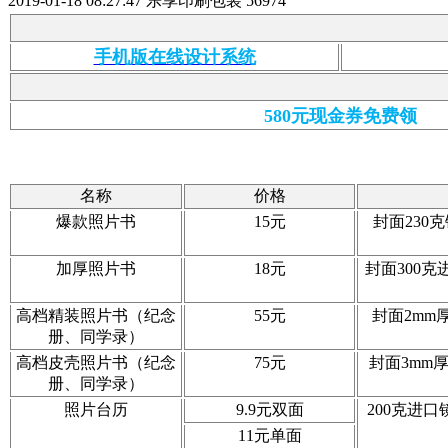
2019-01-18 08:27:47
乐享印刷包装
56974
手机版在线设计系统
580元现金券免费领
名称
价格
爆款照片书
15元
封面230
加厚照片书
18元
封面300
高档精装照片书（纪念
55元
封面2mm
册、同学录）
高档皮壳照片书（纪念
75元
封面3mm
册、同学录）
照片台历
9.9元双面
200克进
11元单面