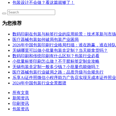
包装设计不会做？看这篇就够了！
为您推荐
数码印刷在包装与标签行业的应用前景：技术革新与市场
医疗器械包装如何破局包装产业困局
2026年中国包装印刷行业格局扫描：谁在跑赢，谁在掉队
无锡哪里可以做小批量包装盒定制？当天能拿货吗？
数码印刷和传统印刷有什么区别？包装行业必看
小批量标签印刷怎么做？不干胶标签定制全攻略
无锡包装盒定制一般多少钱？小批量也能做吗？
医疗器械包装行业破局之路：品质升级与合规先行
乐享Ai证件照微信小程序助力广告店实现无成本证件照
2024年中国包装行业全景图谱
所有文章
新闻资讯
印刷资讯
包装资讯