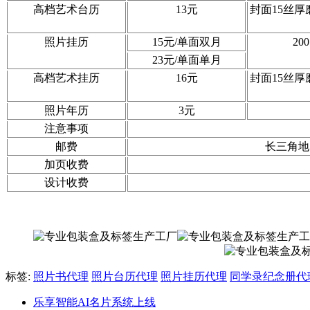
高档艺术台历
13元
封面15丝厚
照片挂历
15元/单面双月
2
23元/单面单月
高档艺术挂历
16元
封面15丝厚
照片年历
3元
注意事项
邮费
长三角地
加页收费
设计收费
标签:
照片书代理
照片台历代理
照片挂历代理
同学录纪念册代
乐享智能AI名片系统上线