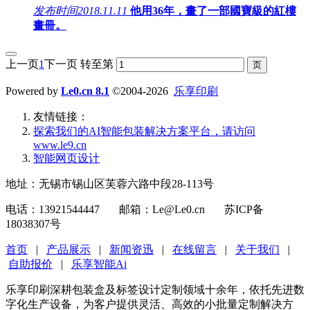
发布时间
2018.11.11
他用36年，畫了一部國寶級的紅樓
畫冊。
上一页
1
下一页
转至第
Powered by
Le0.cn 8.1
©2004-2026
乐享印刷
友情链接：
探索我们的‌AI智能包装解决方案平台‌，请访问
www.le9.cn
智能网页设计
地址：无锡市锡山区芙蓉六路中段28-113号
电话：13921544447 邮箱：Le@Le0.cn 苏ICP备
18038307号
首页
|
产品展示
|
新闻资迅
|
在线留言
|
关于我们
|
自助报价
|
乐享智能Ai
乐享印刷深耕包装盒及标签设计定制领域十余年，依托先进数
字化生产设备，为客户提供灵活、高效的小批量定制解决方