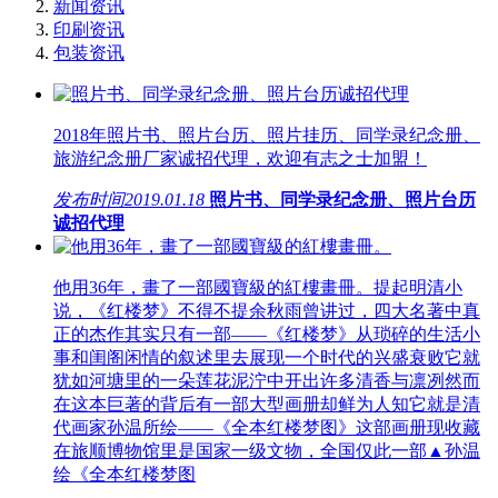
新闻资讯
印刷资讯
包装资讯
2018年照片书、照片台历、照片挂历、同学录纪念册、
旅游纪念册厂家诚招代理，欢迎有志之士加盟！
发布时间
2019.01.18
照片书、同学录纪念册、照片台历
诚招代理
他用36年，畫了一部國寶級的紅樓畫冊。提起明清小
说，《红楼梦》不得不提余秋雨曾讲过，四大名著中真
正的杰作其实只有一部——《红楼梦》从琐碎的生活小
事和闺阁闲情的叙述里去展现一个时代的兴盛衰败它就
犹如河塘里的一朵莲花泥泞中开出许多清香与凛冽然而
在这本巨著的背后有一部大型画册却鲜为人知它就是清
代画家孙温所绘——《全本红楼梦图》这部画册现收藏
在旅顺博物馆里是国家一级文物，全国仅此一部▲孙温
绘《全本红楼梦图