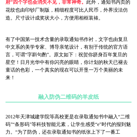
府”四个字也会消失不见，非常神奇。
此外，通知书内页的
花纹也由印钞厂制版，精细程度可比人民币，外界没法仿
造。尺寸设计成奖状大小，方便用相框装裱。
有了中国第一技术含量的录取通知书作衬，文字也由复旦
中文系的美学专家、博导亲笔设计，有别于传统的官方语
言，可谓“字斟句酌”。原文如下：祝贺你跻身百年复旦的
星空！日月光华中有你闪亮的眼睛，你计划的秋天已褪去
童话的色彩，一个真实的现在可以开垦一万个美丽的未
来！
融入防伪二维码的羊皮纸
2012年天津城建学院等高校更是在录取通知书中融入“二维
码”“条形码”等科技智能元素，让学生感受“e"时代的报到魅
力。“为了防伪，还在录取通知书的纸张上下了一番工