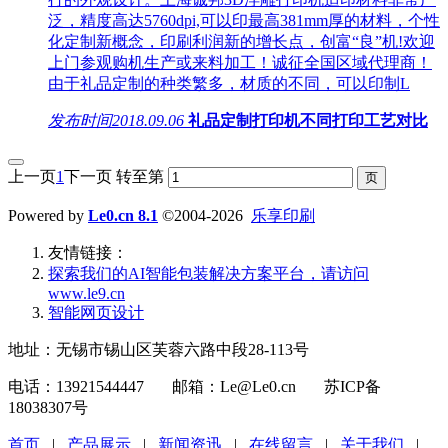
泛，精度高达5760dpi,可以印最高381mm厚的材料，个性
化定制新概念，印刷利润新的增长点，创富“良”机!欢迎
上门参观购机生产或来料加工！诚征全国区域代理商！
由于礼品定制的种类繁多，材质的不同，可以印制L
发布时间
2018.09.06
礼品定制打印机不同打印工艺对比
上一页
1
下一页
转至第
Powered by
Le0.cn 8.1
©2004-2026
乐享印刷
友情链接：
探索我们的‌AI智能包装解决方案平台‌，请访问
www.le9.cn
智能网页设计
地址：无锡市锡山区芙蓉六路中段28-113号
电话：13921544447 邮箱：Le@Le0.cn 苏ICP备
18038307号
首页
|
产品展示
|
新闻资迅
|
在线留言
|
关于我们
|