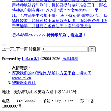
用特种纸进行印刷时，机长要提前做好准备工作，那么
特种纸印刷有哪些“道道儿”呢？本文将为您一一呈
现。 1.在油墨中添加干燥油 表面特别光滑的特种纸，吸
墨性较差，印刷时稍不留意就会粘脏。所以最好选用快
干型油墨，并且要在各色油墨中添加能促进油
发布时间
2017.12.27
特种纸印刷，看这里！
上一页
1
下一页
转至第
Powered by
Le0.cn 8.1
©2004-2026
乐享印刷
友情链接：
探索我们的‌AI智能包装解决方案平台‌，请访问
www.le9.cn
智能网页设计
地址：无锡市锡山区芙蓉六路中段28-113号
电话：13921544447 邮箱：Le@Le0.cn 苏ICP备
18038307号