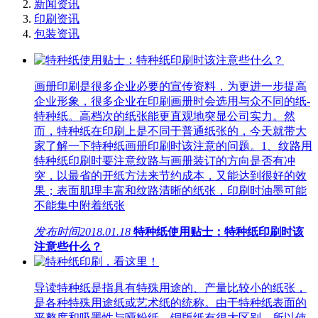
新闻资讯
印刷资讯
包装资讯
画册印刷是很多企业必要的宣传资料，为更进一步提高
企业形象，很多企业在印刷画册时会选用与众不同的纸-
特种纸。高档次的纸张能更直观地突显公司实力。然
而，特种纸在印刷上是不同于普通纸张的，今天就带大
家了解一下特种纸画册印刷时该注意的问题。1、纹路用
特种纸印刷时要注意纹路与画册装订的方向是否有冲
突，以最省的开纸方法来节约成本，又能达到很好的效
果；表面肌理丰富和纹路清晰的纸张，印刷时油墨可能
不能集中附着纸张
发布时间
2018.01.18
特种纸使用贴士：特种纸印刷时该
注意些什么？
导读特种纸是指具有特殊用途的、产量比较小的纸张，
是各种特殊用途纸或艺术纸的统称。由于特种纸表面的
平整度和吸墨性与哑粉纸、铜版纸有很大区别，所以使