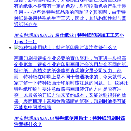
有的纸张本身带有一定的色彩，对印刷颜色会产生干涉
作用······这些是特种纸品质的问题吗？其实啊，由于特
种纸是采用特殊的生产工艺，因此，其结构和性能与普
通纸张存在
发布时间
2018.01.31
名仕纸业 | 特种纸印刷加工工艺小
Tips（一）
画册印刷是很多企业必要的宣传资料，为更进一步提高
企业形象，很多企业在印刷画册时会选用与众不同的纸-
特种纸。高档次的纸张能更直观地突显公司实力。然
而，特种纸在印刷上是不同于普通纸张的，今天就带大
家了解一下特种纸画册印刷时该注意的问题。1、纹路用
特种纸印刷时要注意纹路与画册装订的方向是否有冲
突，以最省的开纸方法来节约成本，又能达到很好的效
果；表面肌理丰富和纹路清晰的纸张，印刷时油墨可能
不能集中附着纸张
发布时间
2018.01.18
特种纸使用贴士：特种纸印刷时该
注意些什么？