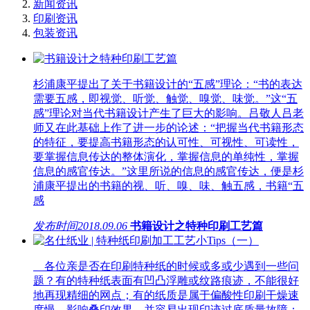
新闻资讯
印刷资讯
包装资讯
杉浦康平提出了关于书籍设计的“五感”理论：“书的表达
需要五感，即视觉、听觉、触觉、嗅觉、味觉。”这“五
感”理论对当代书籍设计产生了巨大的影响。吕敬人吕老
师又在此基础上作了进一步的论述：“把握当代书籍形态
的特征，要提高书籍形态的认可性、可视性、可读性，
要掌握信息传达的整体演化，掌握信息的单纯性，掌握
信息的感官传达。”这里所说的信息的感官传达，便是杉
浦康平提出的书籍的视、听、嗅、味、触五感，书籍“五
感
发布时间
2018.09.06
书籍设计之特种印刷工艺篇
各位亲是否在印刷特种纸的时候或多或少遇到一些问
题？有的特种纸表面有凹凸浮雕或纹路痕迹，不能很好
地再现精细的网点；有的纸质是属于偏酸性印刷干燥速
度慢，影响叠印效果，并容易出现印迹过底质量故障；