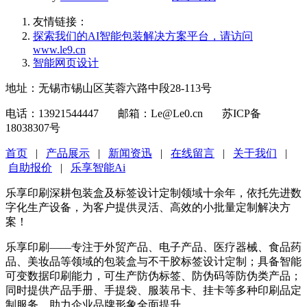
友情链接：
探索我们的‌AI智能包装解决方案平台‌，请访问
www.le9.cn
智能网页设计
地址：无锡市锡山区芙蓉六路中段28-113号
电话：13921544447 邮箱：Le@Le0.cn 苏ICP备
18038307号
首页
|
产品展示
|
新闻资迅
|
在线留言
|
关于我们
|
自助报价
|
乐享智能Ai
乐享印刷深耕包装盒及标签设计定制领域十余年，依托先进数
字化生产设备，为客户提供灵活、高效的小批量定制解决方
案！
乐享印刷——专注于外贸产品、电子产品、医疗器械、食品药
品、美妆品等领域的包装盒与不干胶标签设计定制；具备智能
可变数据印刷能力，可生产防伪标签、防伪码等防伪类产品；
同时提供产品手册、手提袋、服装吊卡、挂卡等多种印刷品定
制服务，助力企业品牌形象全面提升。