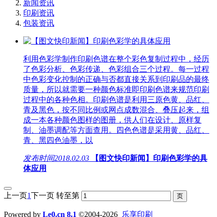
新闻资讯
印刷资讯
包装资讯
利用色彩学制作印刷色谱在整个彩色复制过程中，经历
了色彩分析、色彩传递、色彩组合三个过程。每一过程
中色彩变化控制的正确与否都直接关系到印刷品的最终
质量，所以就需要一种颜色标准即印刷色谱来规范印刷
过程中的各种色相。印刷色谱是利用三原色黄、品红、
青及黑色，按不同比例或网点成数混合、叠压起来，组
成一本各种颜色图样的图册，供人们在设计、原样复
制、油墨调配等方面查用。四色色谱是采用黄、品红、
青、黑四色油墨，以
发布时间
2018.02.03
【图文快印新闻】印刷色彩学的具
体应用
上一页
1
下一页
转至第
Powered by
Le0.cn 8.1
©2004-2026
乐享印刷