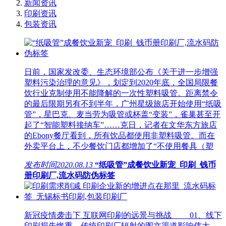
新闻资讯
印刷资讯
包装资讯
日前，国家发改委、生态环境部公布《关于进一步增强
塑料污染治理的意见》，划定到2020年底，全国局限餐
饮行业克制使用不能降解的一次性塑料吸管。距离禁令
的最后限期另有不到半年，广州星级旅店开始使用“纸吸
管”，星巴克、麦当劳为吸管或杯盖“变装”，雀巢甚至开
起了“智能塑料接纳车”……克日，记者在文华东方旅店
的Ebony餐厅看到，所有饮品都使用非塑料吸管。而在
外卖平台上，不少餐饮门店都增加了“不使用餐具（塑
发布时间
2020.08.13
“纸吸管”成餐饮业新宠_印刷_钱币
册印刷厂,流水码防伪标签
新冠疫情袭击下 互联网印刷的远景与挑战 01、线下
印刷损失惨重，传统印刷厂辐射的图文渠道影响伟大