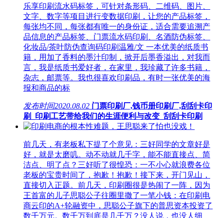
乐享印刷流水码标签，可针对条形码、二维码、图片、
文字、数字等项目进行变数据印刷，让您的产品标签，
每张均不同，每张都有唯一的身份证，适合需要追溯产
品信息的产品标签、门票流水码印刷、名酒防伪标签、
化妆品/茶叶防伪查询码印刷温雅/文 一本优美的纸质书
籍，用加了香料的墨汁印制，掀开后墨香溢出，对我而
言，我是纸质书爱好者，在家里，我珍藏了许多书籍，
杂志，邮票等。我也很喜欢印刷品，有时一张优美的海
报和商品的标
发布时间
2020.08.02
门票印刷厂,钱币册印刷厂,刮刮卡印
刷_印刷工艺带给我们的生涯便利与改变_刮刮卡印刷
前几天，有老板私下提了个意见：三好同学的文章好是
好，就是太磨叽。动不动就几千字，能不能直接点、简
洁点、明了点？三好听了很惶恐：一不小心就浪费各位
老板的宝贵时间了，抱歉！抱歉！接下来，开门见山，
直接切入正题。前几天，印刷圈很是热闹了一阵，因为
王首富的儿子思聪公子往圈里撒了一笔小钱：在印刷电
商云印的A+轮融资中，思聪公子旗下的普思资本投资了
数千万元。数千万到底是几千万？没人说，也没人细