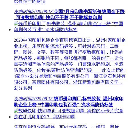
都有唯一的身份
发布时间
2020.08.13
英国7月份印刷书写纸价钱周全下跌
_可变数据印刷_快印不干胶,不干胶标签印刷
2020中国印刷包装企业百强榜克日出炉，温州4家印刷企
业上榜。乐享印刷流水码标签，可针对条形码、二维
码、图片、文字、数字等项目进行变数据印刷，让您的
产品标签，每张均不同，每张都有唯一的身份证，适合
需要追溯产品信息的产品标签、门票流水码印刷、名酒
防伪标签、化妆品/茶叶防伪查询码印刷 此次上榜的
4家企业划分是增和包装股份有限公司、浙江金石包装有
限公司、富康团体有限公司、浙江新雅包装有限公司，
划分名列
发布时间
2020.08.13
钱币册印刷厂,标书胶装_温州4家印
刷企业上榜 “中国印刷包装百强”_流水码防伪标签
乐享印刷流水码标签，可针对条形码、二维码、图片、