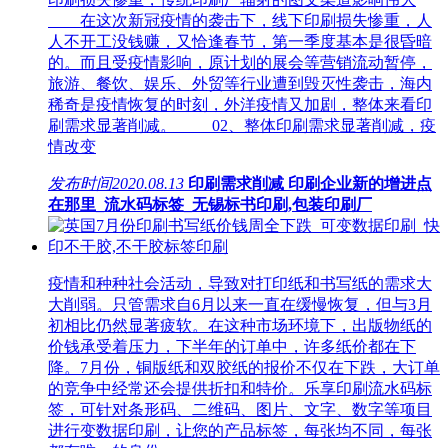
在这次新冠疫情的袭击下，线下印刷损失惨重，人
人不开工没钱赚，又恰逢春节，第一季度基本是很昏暗
的。而且受疫情影响，原计划的展会等营销流动暂停，
旅游、餐饮、娱乐、外贸等行业遭到毁灭性袭击，海内
稀奇是疫情恢复的时刻，外洋疫情又加剧，整体来看印
刷需求显著削减。 02、整体印刷需求显著削减，疫
情改变
发布时间
2020.08.13
印刷需求削减 印刷企业新的增进点
在那里_流水码标签_无锡标书印刷,包装印刷厂
疫情和种种社会活动，导致对打印纸和书写纸的需求大
大削弱。只管需求自6月以来一直在缓慢恢复，但与3月
初相比仍然显著疲软。在这种市场环境下，出版物纸的
价钱承受着压力，下半年的订单中，许多纸价都在下
降。7月份，铜版纸和双胶纸的报价不仅在下跌，大订单
的竞争中经常还会提供折扣和特价。乐享印刷流水码标
签，可针对条形码、二维码、图片、文字、数字等项目
进行变数据印刷，让您的产品标签，每张均不同，每张