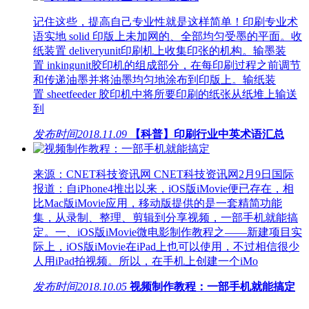
记住这些，提高自己专业性就是这样简单！印刷专业术
语实地 solid 印版上未加网的、全部均匀受墨的平面。收
纸装置 deliveryunit印刷机上收集印张的机构。输墨装
置 inkingunit胶印机的组成部分，在每印刷过程之前调节
和传递油墨并将油墨均匀地涂布到印版上。输纸装
置 sheetfeeder 胶印机中将所要印刷的纸张从纸堆上输送
到
发布时间
2018.11.09
【科普】印刷行业中英术语汇总
来源：CNET科技资讯网 CNET科技资讯网2月9日国际
报道：自iPhone4推出以来，iOS版iMovie便已存在，相
比Mac版iMovie应用，移动版提供的是一套精简功能
集，从录制、整理、剪辑到分享视频，一部手机就能搞
定。一、iOS版iMovie微电影制作教程之——新建项目实
际上，iOS版iMovie在iPad上也可以使用，不过相信很少
人用iPad拍视频。所以，在手机上创建一个iMo
发布时间
2018.10.05
视频制作教程：一部手机就能搞定