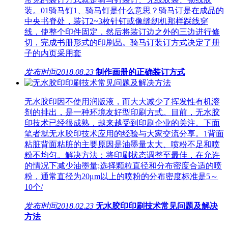
装。01骑马钉1、骑马钉是什么意思？骑马订是在成品的
中央书脊处，装订2~3枚针钉或像缝纫机那样踩线穿
线，使整个印件固定，然后将装订边之外的三边进行修
切，完成书册形式的印刷品。骑马订装订方式决定了册
子的内页采用套
发布时间
2018.08.23
制作画册的正确装订方式
无水胶印因不使用润版液，而大大减少了挥发性有机溶
剂的排出，是一种环境友好型印刷方式。目前，无水胶
印技术已经很成熟，越来越受到印刷企业的关注。下面
笔者就无水胶印技术应用的经验与大家交流分享。1背面
粘脏背面粘脏的主要原因是油墨量太大、喷粉不足和喷
粉不均匀。解决方法：将印刷状态调整至最佳，在允许
的情况下减少油墨量;选择颗粒直径和分布密度合适的喷
粉，通常直径为20μm以上的喷粉的分布密度标准是5～
10个/
发布时间
2018.02.23
无水胶印印刷技术常见问题及解决
方法