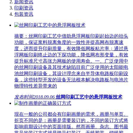
新闻资讯
印刷资讯
包装资讯
摘要：丝网印刷工艺中借助悬浮网板印刷起始边的抬头
功能，保证浆料脱离角度的一致性并提高网布脱离速
度，进而提升印刷质量，有效降低网板粘片率；通过悬
浮网板印刷终止边的下探功能，降低网布形变量，有效
提升标准尺寸高张力网板的使用寿命。一、广泛使用中
的丝网印刷设备及其技术缺陷目前广泛使用的太阳能电
池丝网印刷设备，其设计理念来自半导体电路板印刷设
备，这些转型开发的设备无法根本解决电路板与电池片
物理特性差异带来的
发布时间
2018.09.06
丝网印刷工艺中的悬浮网板技术
现在一般的公司都会有印刷画册的需求，画册与单页、
折页不同的是：画册是需要装订的，不同的装订方式将
影响前期设计中的页面排版。然而画册、杂志、图书最
常见的装订方式就是骑马钉装订、无线胶装、锁线胶