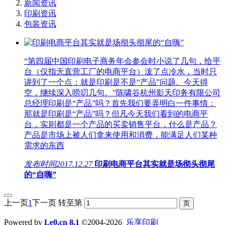
新闻资讯
印刷资讯
包装资讯
“第四届中国印刷电子商务年会参会时小说了几句，给平
台（仅指无直营工厂的电商平台）泼了点冷水，当时只
讲到了一个点：就是印刷是不是“产品”问题。今天得
空，继续深入唠叨几句。”陈啸谷杭州影天印务有限公司
总经理印刷是“产品”吗？首先我们要弄明白一件事情：
那就是印刷是“产品”吗？但凡今天我们看到的电商平
台，实则都是一个产品的买卖销售平台，什么是产品？
产品是市场上被人们拿来使用和消费，能满足人们某种
需求的东西
发布时间
2017.12.27
印刷电商平台其实就是场彻头彻尾
的“自嗨”
上一页
1
下一页
转至第
Powered by
Le0.cn 8.1
©2004-2026
乐享印刷