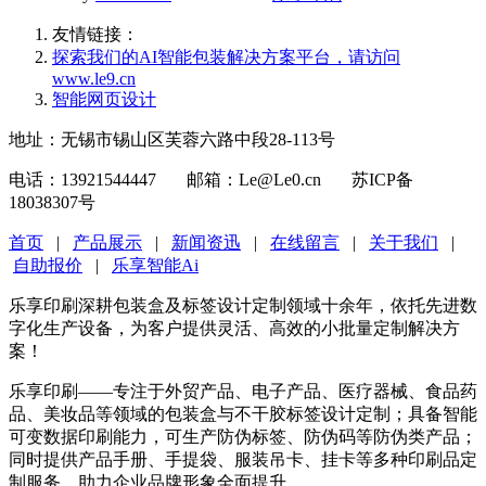
友情链接：
探索我们的‌AI智能包装解决方案平台‌，请访问
www.le9.cn
智能网页设计
地址：无锡市锡山区芙蓉六路中段28-113号
电话：13921544447 邮箱：Le@Le0.cn 苏ICP备
18038307号
首页
|
产品展示
|
新闻资迅
|
在线留言
|
关于我们
|
自助报价
|
乐享智能Ai
乐享印刷深耕包装盒及标签设计定制领域十余年，依托先进数
字化生产设备，为客户提供灵活、高效的小批量定制解决方
案！
乐享印刷——专注于外贸产品、电子产品、医疗器械、食品药
品、美妆品等领域的包装盒与不干胶标签设计定制；具备智能
可变数据印刷能力，可生产防伪标签、防伪码等防伪类产品；
同时提供产品手册、手提袋、服装吊卡、挂卡等多种印刷品定
制服务，助力企业品牌形象全面提升。