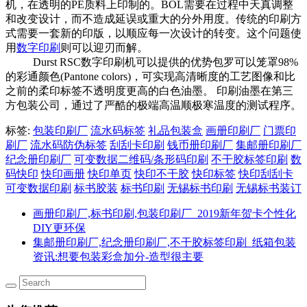
机，在透明的PE质料上印制的。BOL需要在过程中天真调整
和改变设计，而不造成延误或重大的分外用度。传统的印刷方
式需要一套新的印版，以顺应每一次设计的转变。这个问题使
用
数字印刷
则可以迎刃而解。
Durst RSC数字印刷机可以提供的优势包罗可以笼罩98%
的彩通颜色(Pantone colors)，可实现高清晰度的工艺图像和比
之前的柔印标签不透明度更高的白色油墨。 印刷油墨在第三
方包装公司，通过了严酷的极端高温顺极寒温度的测试程序。
标签:
包装印刷厂
流水码标签
礼品包装盒
画册印刷厂
门票印
刷厂
流水码防伪标签
刮刮卡印刷
钱币册印刷厂
集邮册印刷厂
纪念册印刷厂
可变数据二维码/条形码印刷
不干胶标签印刷
数
码快印
快印画册
快印单页
快印不干胶
快印标签
快印刮刮卡
可变数据印刷
标书胶装
标书印刷
无锡标书印刷
无锡标书装订
画册印刷厂,标书印刷,包装印刷厂_2019新年贺卡个性化
DIY更环保
集邮册印刷厂,纪念册印刷厂,不干胶标签印刷_纸箱包装
资讯:想要包装彩盒加分-造型很主要