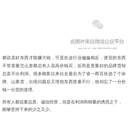
品
诚
信
经
营
不
难
，
但
是
能
坚
持
下
来
的
又
多
少
质
有
？
都说卖好东西才能赚大钱，可是在这行业偏偏相反，便宜的东西
不管质量怎么差都总有人花高价钱买，反而是质量好的品牌货却
总卖不出利润。很多顾客比来比去最后为了省一两百块选了个杂
牌、山寨货，出现问题后又埋怨东西质量不行，他却忘了一分价
钱一分货的道理。
所有人都说要品质、诚信经营，但是在利润和销量的诱惑之下，
能够坚持下来的少之又少。