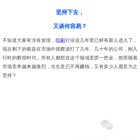
坚持下去，
又谈何容易？
不知道大家有没有发现，
印刷
行业这几年里已鲜有新人进入了，
现在剩下的都是在市场中摸爬滚打了几年、几十年的公司，刚入
行时的辉煌时代，所有人都想在这个领域里捞一把金，然而随着
市场竞争越来越激烈，当生意已不再赚钱，又有多少人愿意为之
坚持？
从
印
刷
行
业
这
个
不
难
，
但
是
想
做
好
又
谈
容
易
事
何
？