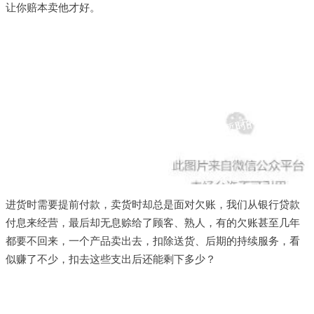
让你赔本卖他才好。
赚
的
利
润
都
是
账
面
的
钱
，
暂
时
的
钱
！
进货时需要提前付款，卖货时却总是面对欠账，我们从银行贷款
付息来经营，最后却无息赊给了顾客、熟人，有的欠账甚至几年
都要不回来，一个产品卖出去，扣除送货、后期的持续服务，看
似赚了不少，扣去这些支出后还能剩下多少？