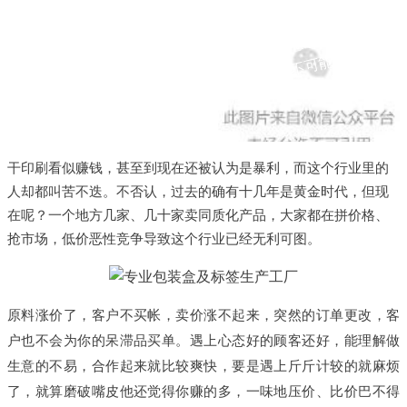
印
刷
生
意
想
赚
轻
松
钱
决
不
可
能
！
干印刷看似赚钱，甚至到现在还被认为是暴利，而这个行业里的
人却都叫苦不迭。不否认，过去的确有十几年是黄金时代，但现
在呢？一个地方几家、几十家卖同质化产品，大家都在拼价格、
抢市场，低价恶性竞争导致这个行业已经无利可图。
原料涨价了，客户不买帐，卖价涨不起来，突然的订单更改，客
户也不会为你的呆滞品买单。遇上心态好的顾客还好，能理解做
生意的不易，合作起来就比较爽快，要是遇上斤斤计较的就麻烦
了，就算磨破嘴皮他还觉得你赚的多，一味地压价、比价巴不得