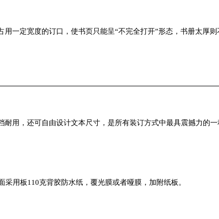
占用一定宽度的订口，使书页只能呈“不完全打开”形态，书册太厚则
档耐用，还可自由设计文本尺寸，是所有装订方式中最具震撼力的一
面采用板110克背胶防水纸，覆光膜或者哑膜，加附纸板。