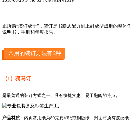
2018-08-25 14:40:53
乐享印刷
41019
正所谓“装订成册”，装订是书籍从配页到上封成型成册的整
说明书，手册和年度报告。
常用的装订方法有6种
（1）骑马订
是最普通的装订方式之一。具有快捷实惠、易于翻阅的特点。
产品材质：
内页常用纸为80克复印纸或铜版纸，封面材质有皮纹