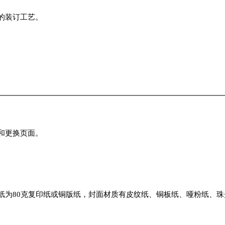
的装订工艺。
和更换页面。
纸为80克复印纸或铜版纸，封面材质有皮纹纸、铜板纸、哑粉纸、珠