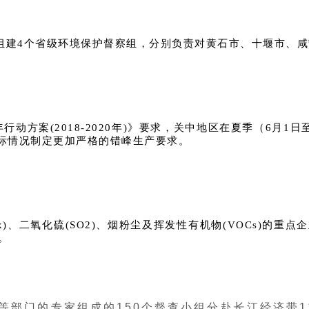
！
已组建4个省级环境保护督察组，分别负责对黄石市、十堰市、咸
方案(2018-2020年)》要求，关中地区在夏季（6月1日至
当地实际情况制定更加严格的错峰生产要求。
NOx)、二氧化硫(SO2)、烟粉尘及挥发性有机物(VOCs)
。
等部门的专家组成的150个督查小组分赴长江经济带1