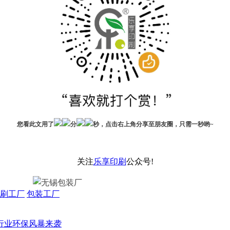
您看此文用了
分
秒，点击右上角分享至朋友圈，只需一秒哟~
关注
乐享印刷
公众号!
刷工厂
包装工厂
行业环保风暴来袭