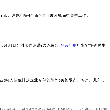
宁市、恩施州等4个市(州)开展环境保护督察工作。
8月31日）对表面涂装(含汽修)、
包装
印刷
行业实施错时生
的重点企业(纳入超低排放企业名单的除外)实施限产、停产。此外，
1个省份，对1400多个固体废物堆存点位进行现场核