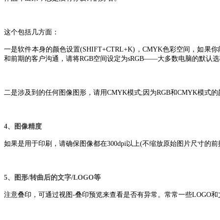
这个包括几方面：
一是软件本身的颜色设置(SHIFT+CTRL+K)，CMYK色彩空间，如果
和前期的客户沟通，请将RGB空间设定为sRGB——大多数电脑的默认
二是涉及到的任何图像图形，请用CMYK模式;因为RGB和CMYK模
4、图像精度
如果是用于印刷，请确保图像都在300dpi以上(不缩放原始图片尺寸的
5、图形/转曲后的文字/LOGO等
注意叠印，可通过视图-叠印预览来查看是否有异常。常常一些LOGO