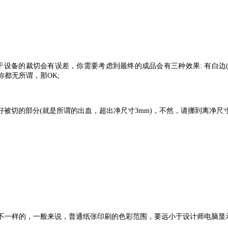
，由于设备的裁切会有误差，你需要考虑到最终的成品会有三种效果: 有白
你都无所谓，那OK;
切的部分(就是所谓的出血，超出净尺寸3mm)，不然，请挪到离净尺寸
不一样的，一般来说，普通纸张印刷的色彩范围，要远小于设计师电脑显示