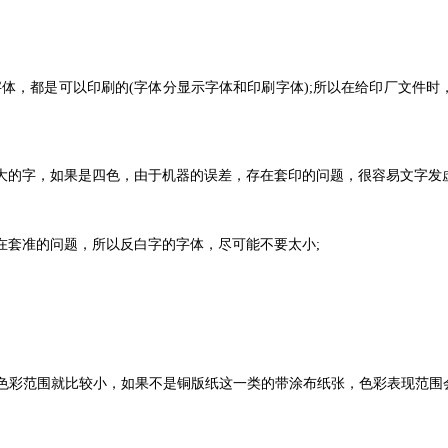
体，都是可以印刷的(字体分显示字体和印刷字体);所以在给印厂文件时
大的字，如果是四色，由于机器的误差，存在套印的问题，很容易文字发虚
在套准的问题，所以反白字的字体，尽可能不要太小;
色彩范围就比较小，如果不是铜版纸这一类的带涂布纸张，色彩表现范围会