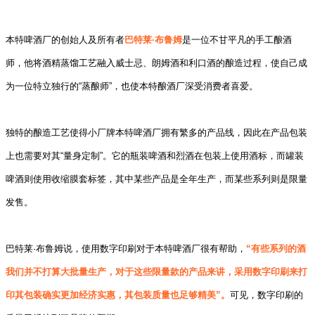
本特啤酒厂的创始人及所有者
巴特莱·布鲁姆
是一位不甘平凡的手工酿酒
师，他将酒精蒸馏工艺融入威士忌、朗姆酒和利口酒的酿造过程，使自己成
为一位特立独行的“蒸酿师”，也使本特酿酒厂深受消费者喜爱。
独特的酿造工艺使得小厂牌本特啤酒厂拥有繁多的产品线，因此在产品包装
上也需要对其“量身定制”。
它的瓶装啤酒和烈酒在包装上使用酒标，而罐装
啤酒则使用收缩膜套标签，其中某些产品是全年生产，而某些系列则是限量
发售。
巴特莱·布鲁姆说，使用数字印刷对于本特啤酒厂很有帮助，
“有些系列的酒
我们并不打算大批量生产，对于这些限量款的产品来讲，采用数字印刷来打
印其包装确实更加经济实惠，其包装质量也足够精美”。
可见，数字印刷的