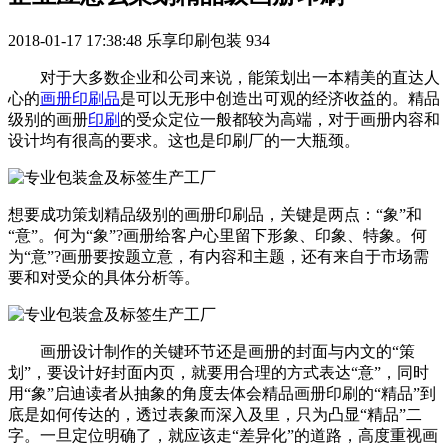
2018-01-17 17:38:48
乐享印刷包装
934
对于大多数企业和公司来说，能策划出一本精美的直达人
心的
画册印刷品
是可以无形中创造出可观的经济收益的。精品
级别的画册
印刷
的受众定位一般都较为高端，对于画册内容和
设计均有很高的要求。这也是印刷厂的一大瓶颈。
想要成功策划精品级别的画册印刷品，关键是两点：“象”和
“意”。何为“象”?画册给客户心里留下形象、印象、特象。何
为“意”?画册要按题立意，有内容和主题，还有来自于市场需
要和对受众的具体分析等。
画册设计制作的关键环节还是画册的封面与内文的“策
划”，要设计好封面内页，就要用合理的方式表达“意”，同时
用“象”启迪读者从抽象的角度去体会精品画册印刷的“精品”到
底是如何传达的，透过表象而深入及里，只为凸显“精品”二
字。一旦定位明确了，就应该走“差异化”的道路，高度重视画