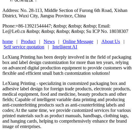
Address: No. 28-113, Middle Section of Furong 6th Road, Xishan
District, Wuxi City, Jiangsu Province, China
Phone:+86-13921544447; &nbsp; &nbsp; &nbsp; Email:
Le@Le0.cn &nbsp; &nbsp; &nbsp; &nbsp; Su ICP No. 18038307
home
|
Product
|
News
|
Online Message
|
About Us
|
Self service quotation
|
Intelligent AI
LeXiang Printing has been deeply involved in the field of packaging
box and label design customization for more than ten years, relying
on advanced digital production equipment to provide customers with
flexible and efficient small batch customization solutions!
LeXiang Printing - specializing in customized packaging box and
adhesive label design for foreign trade products, electronic products,
medical equipment, food and medicine, beauty products and other
fields; Capable of intelligent variable data printing and producing
anti-counterfeiting products such as anti-counterfeiting labels and
codes; At the same time, we provide customized services for various
printed materials such as product manuals, handbags, clothing tags,
and hanging cards, helping to comprehensively enhance the brand
image of enterprises.