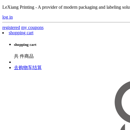
LeXiang Printing - A provider of modern packaging and labeling soluti
log in
registered
my coupons
shopping cart
shopping cart
共
件商品
去购物车结算