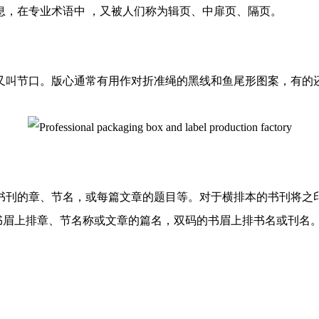
息，在专业术语中 ，又被人们称为辑页、中扉页、隔页。
又叫节口。版心通常有用作对折准绳的黑线和鱼尾形图案，有的
书刊的章、节名，或每篇文章的题目等。对于横排本的书刊将之印
书眉上排章、节名称或文章的篇名，双码的书眉上排书名或刊名