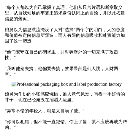
“每个人都以为自己掌握了真理，他们从只言片语和断章取义
里、从自我知足的牢笼里追求身份认同上的自洽，并以此搭建
信息的藩篱。”
娘舅以为信息洪流淹没了人对“选择”两个字的明白，人的态度
和价值被定向信息所塑造，而人有限的信息吸收和处置能力加
固了这一塑造。
“他们安守在自己的碉堡里，并对碉堡外的一切充满了攻击
性。”
“我叫他别去搞，他偏要去搞，效果果然是仙人跳，人财两
空。”
娘舅为作协的小张感应惋惜，谁人意气风发，写得一手好诗的
才子，现在已经淹没在滔滔人流里。
“异常不错的年轻人，就是太自满了些。”
“你可以犯错，但不能一直犯错。你上了当，就不应该再成为帮
凶。”