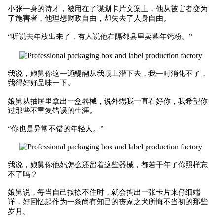
小张一身的诗才，被用在了谋划卡片文案上，他从被害者变为
了施害者，他理想财政自由，却失去了人身自由。
“听说去年放出来了，有人说他在隔邻县里卖暮年钙粉。”
我说，娘舅你这一通醍醐从我顶上灌下去，我一时消化不了，
我得好好品味一下。
娘舅从抽屉里拿出一盒器械，说外甥我一直看好你，我希望你
过那些不重复错误的生涯。
“你也是异常不错的年轻人。”
我说，娘舅你他妈怎么还留着这些器械，都若干年了你照样忘
不了吗？
娘舅说，每当自己按捺不住时，就会掏出一张卡片来仔细端
详，好回忆起作为一条尚有知己的丧家之犬所悔不当初的那些
岁月。