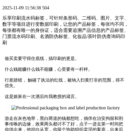
2025-11-09 11:56:38
504
乐享印刷流水码标签，可针对条形码、二维码、图片、文字、
数字等项目进行变数据印刷，让您的产品标签，每张均不同，
每张都有唯一的身份证，适合需要追溯产品信息的产品标签、
门票流水码印刷、名酒防伪标签、化妆品/茶叶防伪查询码印
刷
做买卖要守得住底线，搞印刷的更是。
什么钱能赚什么钱不能赚，心里要有一杆秤。
行差踏错， 触碰了执法的红线，被纳入扫黄打非的范围，得不
偿失。
这是娘舅在一次酒后向我教授的箴言。
游走在灰色地带，黑白两道的钱都想吃，倘佯在治安拘留和刑
事传唤的边缘，效果
两头都讨不了好，点子一进去第一时间把
你供出来，他坦白从宽，你留个协助组织卖淫的案底，出来后