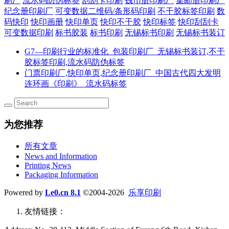
刷厂
流水码防伪标签
刮刮卡印刷
钱币册印刷厂
集邮册印刷厂
纪念册印刷厂
可变数据二维码/条形码印刷
不干胶标签印刷
数
码快印
快印画册
快印单页
快印不干胶
快印标签
快印刮刮卡
可变数据印刷
标书胶装
标书印刷
无锡标书印刷
无锡标书装订
G7—印刷行业的标准化_包装印刷厂_无锡标书装订,不干
胶标签印刷,流水码防伪标签
门票印刷厂,快印单页,纪念册印刷厂_中国古代四大发明
连环画《印刷》_流水码标签
为您推荐
所有文章
News and Information
Printing News
Packaging Information
Powered by
Le0.cn 8.1
©2004-2026
乐享印刷
友情链接：