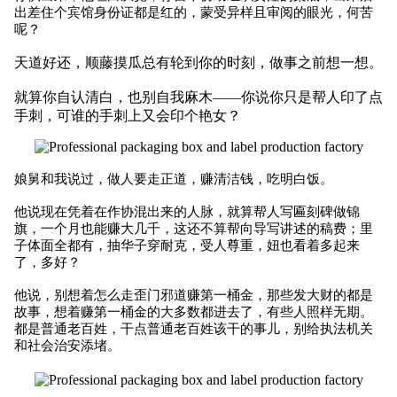
出差住个宾馆身份证都是红的，蒙受异样且审阅的眼光，何苦
呢？
天道好还，顺藤摸瓜总有轮到你的时刻，做事之前想一想。
就算你自认清白，也别自我麻木——你说你只是帮人印了点
手刺，可谁的手刺上又会印个艳女？
娘舅和我说过，做人要走正道，赚清洁钱，吃明白饭。
他说现在凭着在作协混出来的人脉，就算帮人写匾刻碑做锦
旗，一个月也能赚大几千，这还不算帮向导写讲述的稿费；里
子体面全都有，抽华子穿耐克，受人尊重，妞也看着多起来
了，多好？
他说，别想着怎么走歪门邪道赚第一桶金，那些发大财的都是
故事，想着赚第一桶金的大多数都进去了，有些人照样无期。
都是普通老百姓，干点普通老百姓该干的事儿，别给执法机关
和社会治安添堵。