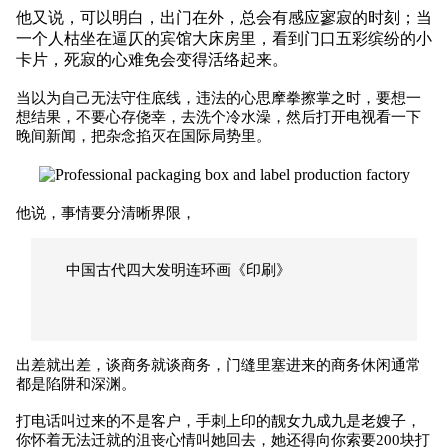
他又说，可以明白，出门在外，总会有感应寥寂的时刻；当
一个人枯坐在逼仄的宾馆大床房里，看到门口五彩缤纷的小
卡片，死寂的心难免会变得活络起来。
当以为自己无法守住底线，违法的心思摩拳擦掌之时，要想一
想结果，不要心存侥幸，去洗个冷水澡，然后打开电视看一下
晚间新闻，把杂念掐灭在国际局势里。
他说，事情要分清晰界限，
中国古代四大发明连环画《印刷》
出差就出差，谈商务就谈商务，门缝里塞进来的商务休闲通常
都是陷阱和深渊。
打电话叫过来的不是客户，手刺上印的靓女九成九是老嫂子，
你怀着无法迁就的沮丧心情叫她回去，她还得向你索要200块打