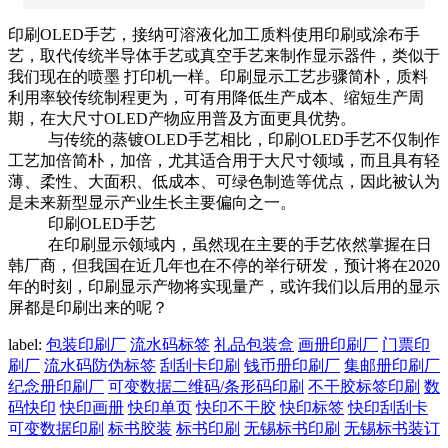
印刷OLED手艺，接纳可溶液化加工质料使用印刷或涂布手
艺，取代传统半导体手艺或真空手艺来制作显示器件，类似于
我们现在的喷墨 打印机一样。印刷显示工艺步骤简朴，质料
利用率较传统制程更为，可有用降低生产成本、缩短生产周
期，在大尺寸OLED产物应用普及方面更具优势。
与传统的蒸镀OLED手艺相比，印刷OLED手艺不仅制作
工艺加倍简朴，加倍，尤其适合用于大尺寸领域，而且具有轻
薄、柔性、大面积、低成本、可绿色制造等优点，因此被认为
是未来新型显示产业生长主要偏向之一。
印刷OLED手艺
在印刷显示领域内，虽然现在主要的手艺依然掌握在日
韩厂商，但我国在近几年也在不停的举行研发，预计将在2020
年的时刻，印刷显示产物将实现量产，或许我们以后用的显示
屏都是印刷出来的呢？
label:
包装印刷厂
流水码标签
礼品包装盒
画册印刷厂
门票印
刷厂
流水码防伪标签
刮刮卡印刷
钱币册印刷厂
集邮册印刷厂
纪念册印刷厂
可变数据二维码/条形码印刷
不干胶标签印刷
数
码快印
快印画册
快印单页
快印不干胶
快印标签
快印刮刮卡
可变数据印刷
标书胶装
标书印刷
无锡标书印刷
无锡标书装订