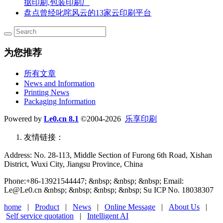
据印刷,包装印刷厂
盘点曾经叱咤风云的13家云印刷平台
为您推荐
所有文章
News and Information
Printing News
Packaging Information
Powered by
Le0.cn 8.1
©2004-2026
乐享印刷
友情链接：
Address: No. 28-113, Middle Section of Furong 6th Road, Xishan
District, Wuxi City, Jiangsu Province, China
Phone:+86-13921544447; &nbsp; &nbsp; &nbsp; Email:
Le@Le0.cn &nbsp; &nbsp; &nbsp; &nbsp; Su ICP No. 18038307
home
|
Product
|
News
|
Online Message
|
About Us
|
Self service quotation
|
Intelligent AI