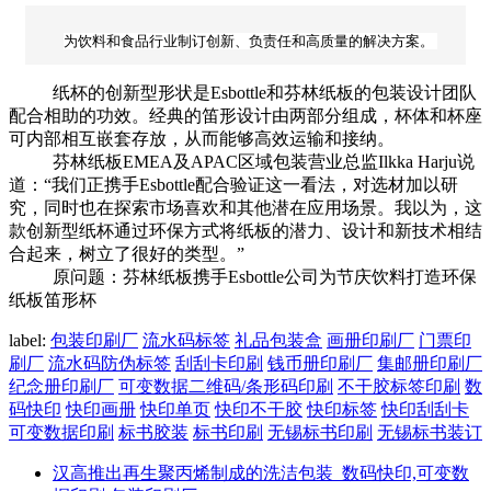
为饮料和食品行业制订创新、负责任和高质量的解决方案。
纸杯的创新型形状是Esbottle和芬林纸板的包装设计团队
配合相助的功效。经典的笛形设计由两部分组成，杯体和杯座
可内部相互嵌套存放，从而能够高效运输和接纳。
芬林纸板EMEA及APAC区域包装营业总监Ilkka Harju说
道：“我们正携手Esbottle配合验证这一看法，对选材加以研
究，同时也在探索市场喜欢和其他潜在应用场景。我以为，这
款创新型纸杯通过环保方式将纸板的潜力、设计和新技术相结
合起来，树立了很好的类型。”
原问题：芬林纸板携手Esbottle公司为节庆饮料打造环保
纸板笛形杯
label:
包装印刷厂
流水码标签
礼品包装盒
画册印刷厂
门票印
刷厂
流水码防伪标签
刮刮卡印刷
钱币册印刷厂
集邮册印刷厂
纪念册印刷厂
可变数据二维码/条形码印刷
不干胶标签印刷
数
码快印
快印画册
快印单页
快印不干胶
快印标签
快印刮刮卡
可变数据印刷
标书胶装
标书印刷
无锡标书印刷
无锡标书装订
汉高推出再生聚丙烯制成的洗洁包装_数码快印,可变数