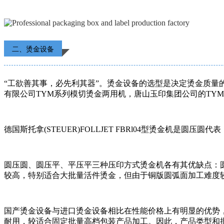
二、烫金设备
“工欲善其事，必先利其器”。烫金设备的选型是决定烫金质
有限公司TYM系列模切烫金两用机，唐山玉印集团公司的TYM
德国斯托拿(STEUER)FOLLJET FBRl04型烫金机是
圆压圆、圆压平、平压平三种压印方式烫金机各有其优缺点：
较高，特别适合大批量活件烫金，但由于铜版圆弧面加工难度
国产烫金设备与进口烫金设备相比在性能价格上有明显的优势，
耐用，较适合固定批量高档包装产品加工。因此，产品类型和批