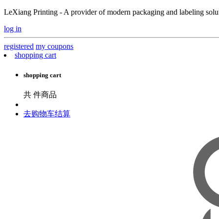
LeXiang Printing - A provider of modern packaging and labeling soluti
log in
registered
my coupons
shopping cart
shopping cart
共
件商品
去购物车结算