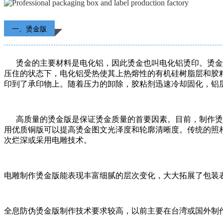
一、烫金版
烫金的主要材料是电化铝，因此烫金也叫电化铝烫印。烫金是
压住的状态下，电化铝受热使其上热熔性的有机硅树脂层和胶
印到了承印物上。随着压力的卸除，胶粘剂迅速冷却固化，铝
高质量的烫金版是保证烫金质量的首要因素。目前，制作烫金
用优质铜版可以提高烫金图文光泽度和轮廓清晰度。传统的照
次烂深或采用电雕技术。
电雕制作烫金版能表现丰富细腻的层次变化，大大拓展了包装
全息防伪烫金版制作技术要求较高，以前主要在台湾或国外制