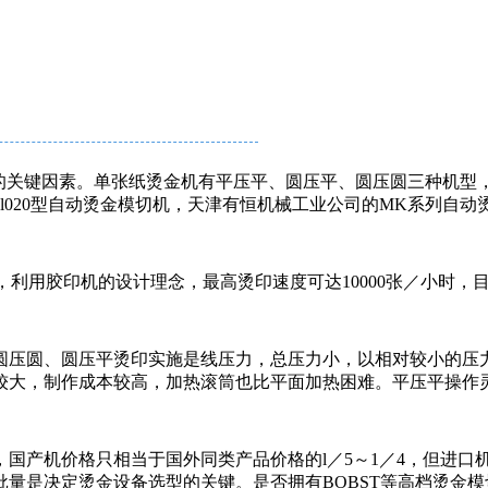
量的关键因素。单张纸烫金机有平压平、圆压平、圆压圆三种机型
l020型自动烫金模切机，天津有恒机械工业公司的MK系列自动烫
圆压圆代表，利用胶印机的设计理念，最高烫印速度可达10000张／
圆压圆、圆压平烫印实施是线压力，总压力小，以相对较小的压
较大，制作成本较高，加热滚筒也比平面加热困难。平压平操作
国产机价格只相当于国外同类产品价格的l／5～1／4，但进口
量是决定烫金设备选型的关键。是否拥有BOBST等高档烫金