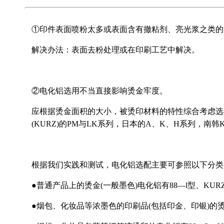
①印件表面喷粉太多或表面含有撤粘剂、亮光浆之类的
解决办法：表面去粉处理或在印刷工艺中解决。
②电化铝选用不当直接影响烫金牢度。
应根据烫金面积的大小，被烫印材料的特性综合考虑选
(KURZ)的PM与LK系列，日本的A、K、H系列，南韩K
根据我们实践和测试，电化铝选配主要可参照以下分类
●普通产品上的烫金(一般墨色)电化铝有88—l型、KUR
●烟包、化妆品等浓墨色的印刷品(包括印金、印银)的烫