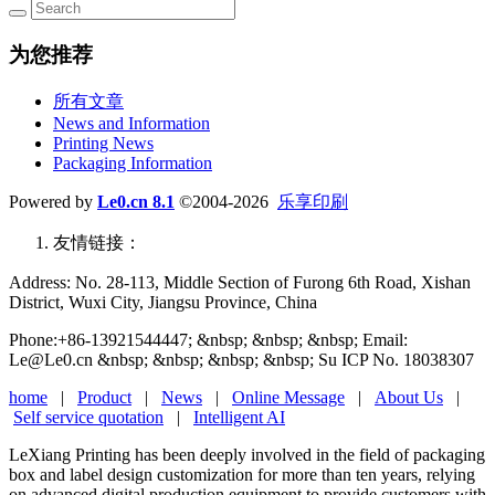
为您推荐
所有文章
News and Information
Printing News
Packaging Information
Powered by
Le0.cn 8.1
©2004-2026
乐享印刷
友情链接：
Address: No. 28-113, Middle Section of Furong 6th Road, Xishan
District, Wuxi City, Jiangsu Province, China
Phone:+86-13921544447; &nbsp; &nbsp; &nbsp; Email:
Le@Le0.cn &nbsp; &nbsp; &nbsp; &nbsp; Su ICP No. 18038307
home
|
Product
|
News
|
Online Message
|
About Us
|
Self service quotation
|
Intelligent AI
LeXiang Printing has been deeply involved in the field of packaging
box and label design customization for more than ten years, relying
on advanced digital production equipment to provide customers with