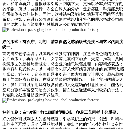
设计和印刷再好，也很难吸引客户阅读下去，更难以给客户留下深刻
的印象。所以，要进行一次全面深入的分析，然后搭建一种最能反映
公司整体实力的结构。同时，这种结构又能很好地避开公司的弱势和
威胁。例如，在进行公司画册策划时就以独具特色的理念搭建公司画
册的结构，从而能集中巧妙地展示公司的雄厚实力。
好的版式：有次序、明朗、清新自然之感的版式是技术与艺术的高度
统一。
首先确立色彩基调，以体现企业独有的神韵，注意营造色调的变化，
以活跃版面。再采取图片、文字等元素相互融洽、交流、推动，共同
构筑版面的新格局新概念，将企业的信息浓缩处理，内容精炼表达；
将内容与形式相连，以一种新文化新艺术新感受新情趣的表现手法,吸
引观众。近些年，企业画册逐渐引进了西方版面设计理念，越来越倾
向于与国际流行接轨。在满足功能需求的情况下，除了实用的陈设之
外，设计师可以采用具有欣赏价值和文化蕴涵的创意性设计，能达到
空间分割和丰富空间层次的效果。留白也是近些年采用较多的手法，
其独到之处应引起设计师的注意。
好的印刷：在“读图”时代,画册所用纸张、印刷工艺同样十分重要。
好的设计可以刺激人的各种感官，引起意识上的幻想，创造一种精神
上的空间环境，调动心灵的能动性，突出个体的“心”对外物的决定作