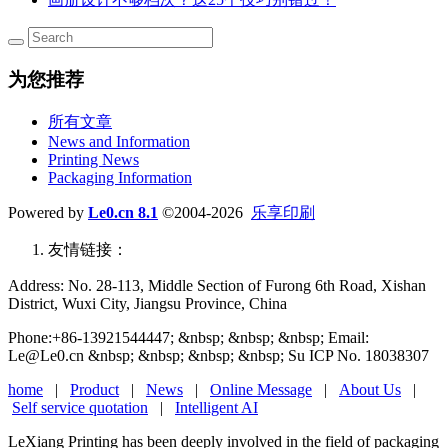
为您推荐
所有文章
News and Information
Printing News
Packaging Information
Powered by
Le0.cn 8.1
©2004-2026
乐享印刷
友情链接：
Address: No. 28-113, Middle Section of Furong 6th Road, Xishan
District, Wuxi City, Jiangsu Province, China
Phone:+86-13921544447; &nbsp; &nbsp; &nbsp; Email:
Le@Le0.cn &nbsp; &nbsp; &nbsp; &nbsp; Su ICP No. 18038307
home
|
Product
|
News
|
Online Message
|
About Us
|
Self service quotation
|
Intelligent AI
LeXiang Printing has been deeply involved in the field of packaging