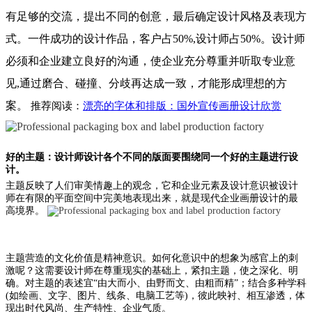
有足够的交流，提出不同的创意，最后确定设计风格及表现方
式。一件成功的设计作品，客户占50%,设计师占50%。设计师
必须和企业建立良好的沟通，使企业充分尊重并听取专业意
见,通过磨合、碰撞、分歧再达成一致，才能形成理想的方
案。
推荐阅读：
漂亮的字体和排版：国外宣传画册设计欣赏
好的主题：设计师设计各个不同的版面要围绕同一个好的主题进行设
计。
主题反映了人们审美情趣上的观念，它和企业元素及设计意识被设计
师在有限的平面空间中完美地表现出来，就是现代企业画册设计的最
高境界。
主题营造的文化价值是精神意识。如何化意识中的想象为感官上的刺
激呢？这需要设计师在尊重现实的基础上，紧扣主题，使之深化、明
确。对主题的表述宜“由大而小、由野而文、由粗而精”；结合多种学科
(如绘画、文字、图片、线条、电脑工艺等)，彼此映衬、相互渗透，体
现出时代风尚、生产特性、企业气质。