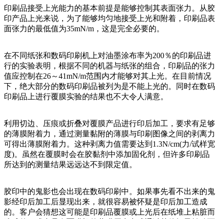
印刷品接受上光能力的基本前提是能够控制其表面张力。从胶
印产品上光来说，为了能够均匀地接受上光和附着，印刷品表
面张力的最低值为35mN/m，这是完全必要的。
在不同纸张和数码印刷机上对油墨涂布率为200％的印刷品进
行的实验表明，根据不同的机器与纸张的组合，印刷品的张力
值应控制在26～41mN/m范围内才能够对其上光。在目前情况
下，绝大部分的数码印刷品被列为是不能上光的。同时在数码
印刷品上进行覆膜实验的结果也不大令人满意。
利用切边、压痕或折叠对覆膜产品进行印后加工，要求有足够
的薄膜附着力，通过测量黏附的薄膜与印刷图像之间的剥离力
可得出薄膜附着力。这种剥离力值需要达到1.3N/cm(力/试样宽
度)。虽然在覆膜时会在胶黏剂中添加固化剂，但许多印刷品
所达到的测量结果远远达不到限定值。
胶印中的鬼影也会出现在数码印刷中。如果事先看不出来的鬼
影经印后加工后显现出来，就很容易被怀疑是印后加工造成
的。客户会猜想这可能是印刷品覆膜或上光后在纸堆上粘脏而