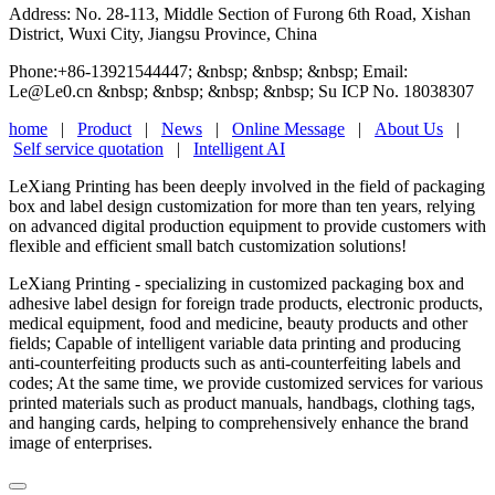
Address: No. 28-113, Middle Section of Furong 6th Road, Xishan
District, Wuxi City, Jiangsu Province, China
Phone:+86-13921544447; &nbsp; &nbsp; &nbsp; Email:
Le@Le0.cn &nbsp; &nbsp; &nbsp; &nbsp; Su ICP No. 18038307
home
|
Product
|
News
|
Online Message
|
About Us
|
Self service quotation
|
Intelligent AI
LeXiang Printing has been deeply involved in the field of packaging
box and label design customization for more than ten years, relying
on advanced digital production equipment to provide customers with
flexible and efficient small batch customization solutions!
LeXiang Printing - specializing in customized packaging box and
adhesive label design for foreign trade products, electronic products,
medical equipment, food and medicine, beauty products and other
fields; Capable of intelligent variable data printing and producing
anti-counterfeiting products such as anti-counterfeiting labels and
codes; At the same time, we provide customized services for various
printed materials such as product manuals, handbags, clothing tags,
and hanging cards, helping to comprehensively enhance the brand
image of enterprises.