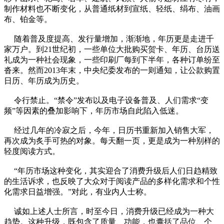
制作材料也不断变化，从普通纸材到宣纸、轻纸、绢布、油画
布、铂金等。
随着普及度提高、发行量增加，渐渐地，年历更是走进千
家万户。到21世纪初，一些单位大批购买贺卡、年历、台历送
礼成为一种社会现象，一些印刷厂每到下半年，各种订单纷至
沓来。然而2013年末，中央纪委发布的一则通知，让公款购置
日历、年历成为历史。
令行禁止。“禁令”发布以及电子设备普及、人们需求“变
频”等因素的叠加影响下，年历市场自此陷入低迷。
经过几年的冷寂之后，今年，日历书重新加入销售大军，
再次成为炙手可热的对象。每天翻一页，更是成为一种别样的
轻度阅读方式。
“年历市场这种变化，其实迎合了消费升级后人们日趋精致
的生活诉求，也反映了大众对于阅读产品的多样化需求和个性
化需求日益增强。”对此，有业内人士称。
诚如上述人士所言，时至今日，消费升级已经成为一种大
趋势。这种升级，既包含了质量、功能，也囊括了品位、个