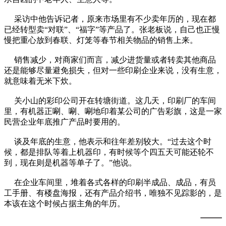
采访中他告诉记者，原来市场里有不少卖年历的，现在都
已经转型卖“对联”、“福字”等产品了。张老板说，自己也正慢
慢把重心放到春联、灯笼等春节相关物品的销售上来。
销售减少，对商家们而言，减少进货量或者转卖其他商品
还是能够尽量避免损失，但对一些印刷企业来说，没有生意，
就意味着无米下炊。
关小山的彩印公司开在转塘街道。这几天，印刷厂的车间
里，有机器正唰、唰、唰地印着某公司的广告彩旗，这是一家
民营企业年底推广产品时要用的。
谈及年底的生意，他表示和往年差别较大。“过去这个时
候，都是排队等着上机器印，有时候等个四五天可能还轮不
到，现在则是机器等单子了。”他说。
在企业车间里，堆着各式各样的印刷半成品、成品，有员
工手册、有楼盘海报，还有产品介绍书，唯独不见踪影的，是
本该在这个时候占据主角的年历。