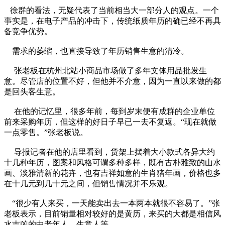
徐群的看法，无疑代表了当前相当大一部分人的观点。一个
事实是，在电子产品的冲击下，传统纸质年历的确已经不再具
备竞争优势。
需求的萎缩，也直接导致了年历销售生意的清冷。
张老板在杭州北站小商品市场做了多年文体用品批发生
意。尽管店的位置不好，但他并不介意，因为一直以来做的都
是回头客生意。
在他的记忆里，很多年前，每到岁末便有成群的企业单位
前来采购年历，但这样的好日子早已一去不复返。“现在就做
一点零售。”张老板说。
导报记者在他的店里看到，货架上摆着大小款式各异大约
十几种年历，图案和风格可谓多种多样，既有古朴雅致的山水
画、淡雅清新的花卉，也有吉祥如意的生肖猪年画，价格也多
在十几元到几十元之间，但销售情况并不乐观。
“很少有人来买，一天能卖出去一本两本就很不容易了。”张
老板表示，目前销量相对较好的是黄历，来买的大都是相信风
水吉凶的中老年人、生意人等。