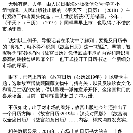
无独有偶。去年，由人民日报海外版微信公号“学习小
组”编辑、人民出版社出版的 《平天下 （日历）（2018）》主
打党政工作者案头优选，一上世便斩获3万册销量。今年，
《平天下（日历）（2019）》同样早早上市，也取得了不错的
市场销量。
诚如以上例子。导报记者在采访中了解到，要提及日历书
的 “鼻祖”，就不得不说到《故宫日历》这一“功臣”。早前，被
昵称为“红砖头”的《故宫日历》凭借底蕴丰厚的内容和辨识度
极高的装帧曾经风靡全国，也正式拉开了日历书这一全新细分
市场的序幕。
眼下，已然上市的 《故宫日历（公历2019年）》以猪为主
题，选取故宫博物院院藏文物中与猪有关，以及反映饮食文化
和富足生活的文物，借以呈现一派如意乐开怀、金猪喜拱门的
喜乐场面。目前，首印销量就超过了70万册。
不仅如此，出于对市场的看好，故宫出版社今年还推出了
一个日历方阵：《故宫日历·2019年：汉英对照版》《故宫满
汉全席日历》《故宫如意日历》……内容、样式均愈发充实。
相关数据显示，2014年，市场上的日历书大约有二十多