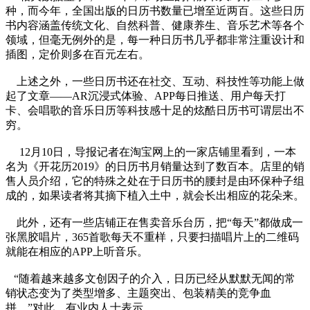
种，而今年，全国出版的日历书数量已增至近两百。这些日历
书内容涵盖传统文化、自然科普、健康养生、音乐艺术等各个
领域，但毫无例外的是，每一种日历书几乎都非常注重设计和
插图，定价则多在百元左右。
上述之外，一些日历书还在社交、互动、科技性等功能上做
起了文章——AR沉浸式体验、APP每日推送、用户每天打
卡、会唱歌的音乐日历等科技感十足的炫酷日历书可谓层出不
穷。
12月10日，导报记者在淘宝网上的一家店铺里看到，一本
名为《开花历2019》的日历书月销量达到了数百本。店里的销
售人员介绍，它的特殊之处在于日历书的腰封是由环保种子组
成的，如果读者将其摘下植入土中，就会长出相应的花朵来。
此外，还有一些店铺正在售卖音乐台历，把“每天”都做成一
张黑胶唱片，365首歌每天不重样，只要扫描唱片上的二维码
就能在相应的APP上听音乐。
“随着越来越多文创因子的介入，日历已经从默默无闻的常
销状态变为了类型增多、主题突出、包装精美的竞争血
拼。”对此，有业内人士表示。