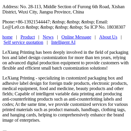
Address: No. 28-113, Middle Section of Furong 6th Road, Xishan
District, Wuxi City, Jiangsu Province, China
Phone:+86-13921544447; &nbsp; &nbsp; &nbsp; Email:
Le@Le0.cn &nbsp; &nbsp; &nbsp; &nbsp; Su ICP No. 18038307
home
|
Product
|
News
|
Online Message
|
About Us
|
Self service quotation
|
Intelligent AI
LeXiang Printing has been deeply involved in the field of packaging
box and label design customization for more than ten years, relying
on advanced digital production equipment to provide customers with
flexible and efficient small batch customization solutions!
LeXiang Printing - specializing in customized packaging box and
adhesive label design for foreign trade products, electronic products,
medical equipment, food and medicine, beauty products and other
fields; Capable of intelligent variable data printing and producing
anti-counterfeiting products such as anti-counterfeiting labels and
codes; At the same time, we provide customized services for various
printed materials such as product manuals, handbags, clothing tags,
and hanging cards, helping to comprehensively enhance the brand
image of enterprises.