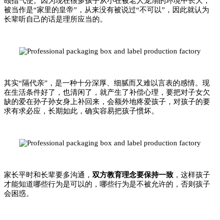
颐指气使。因为现在很多孩子从小在
被老人宠溺的环境中长大，
被当作
是“家里的皇帝”，
从来没有被说过“不可以”，因此就认为
长辈听自己的话是
理所应当的。
其实“隔代亲”，是一种十分深厚、细腻而又难以言表的感情。现
在生活条件好了，也清闲了，就产生了补偿心理，要把对子女欠
缺的爱在孙子孙女身上补回来，会额外地疼爱孩子，对孩子的要
求有求必应，长期如此，确实容易把孩子惯坏。
家长平时和长辈要多沟通，
双方教育理念要保持一致
，
这样孩子
才能知道哪些行为是可以的，哪些行为是不被允许的，否则孩子
会困惑。