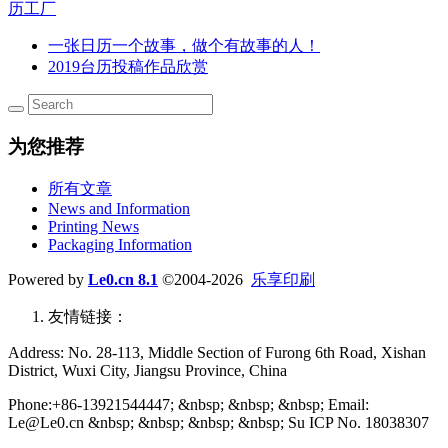
历工厂
一张日历一个故事，做个有故事的人！
2019台历投稿作品欣赏
为您推荐
所有文章
News and Information
Printing News
Packaging Information
Powered by
Le0.cn 8.1
©2004-2026
乐享印刷
友情链接：
Address: No. 28-113, Middle Section of Furong 6th Road, Xishan
District, Wuxi City, Jiangsu Province, China
Phone:+86-13921544447; &nbsp; &nbsp; &nbsp; Email:
Le@Le0.cn &nbsp; &nbsp; &nbsp; &nbsp; Su ICP No. 18038307