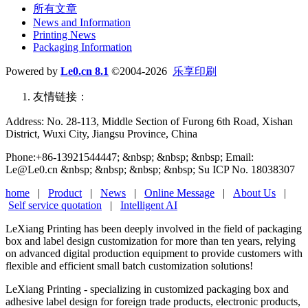
所有文章
News and Information
Printing News
Packaging Information
Powered by
Le0.cn 8.1
©2004-2026
乐享印刷
友情链接：
Address: No. 28-113, Middle Section of Furong 6th Road, Xishan
District, Wuxi City, Jiangsu Province, China
Phone:+86-13921544447; &nbsp; &nbsp; &nbsp; Email:
Le@Le0.cn &nbsp; &nbsp; &nbsp; &nbsp; Su ICP No. 18038307
home
|
Product
|
News
|
Online Message
|
About Us
|
Self service quotation
|
Intelligent AI
LeXiang Printing has been deeply involved in the field of packaging
box and label design customization for more than ten years, relying
on advanced digital production equipment to provide customers with
flexible and efficient small batch customization solutions!
LeXiang Printing - specializing in customized packaging box and
adhesive label design for foreign trade products, electronic products,