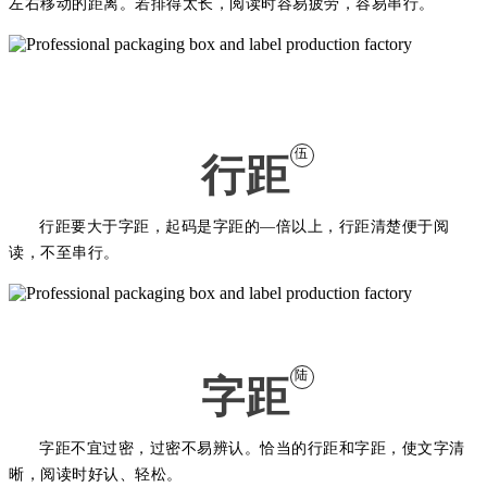
左右移动的距离。若排得太长，阅读时容易疲劳，容易串行。
伍
行距
行距要大于字距，起码是字距的—倍以上，行距清楚便于阅
读，不至串行。
微信公众号：PingMianDesigner （平面设计） 分享最顶尖的设计理
论、教程、干货 !
陆
字距
字距不宜过密，过密不易辨认。恰当的行距和字距，使文字清
晰，阅读时好认、轻松。