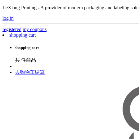
LeXiang Printing - A provider of modern packaging and labeling soluti
log in
registered
my coupons
shopping cart
shopping cart
共
件商品
去购物车结算