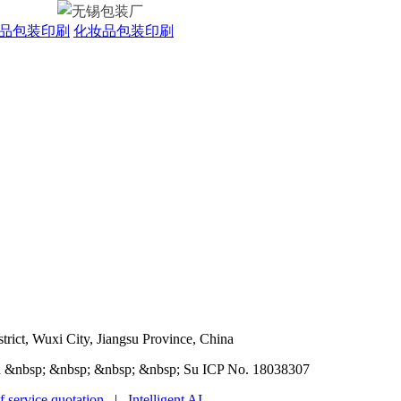
品包装印刷
化妆品包装印刷
rict, Wuxi City, Jiangsu Province, China
 &nbsp; &nbsp; &nbsp; &nbsp; Su ICP No. 18038307
f service quotation
|
Intelligent AI