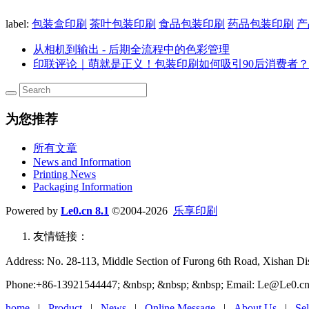
label:
包装盒印刷
茶叶包装印刷
食品包装印刷
药品包装印刷
产
从相机到输出 - 后期全流程中的色彩管理
印联评论｜萌就是正义！包装印刷如何吸引90后消费者？
为您推荐
所有文章
News and Information
Printing News
Packaging Information
Powered by
Le0.cn 8.1
©2004-2026
乐享印刷
友情链接：
Address: No. 28-113, Middle Section of Furong 6th Road, Xishan Dist
Phone:+86-13921544447; &nbsp; &nbsp; &nbsp; Email: Le@Le0.cn
home
|
Product
|
News
|
Online Message
|
About Us
|
Sel