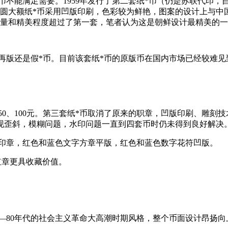
满足需要。1959年发行了第二套纸*币（仍是苏联代印，自主设计
50圆大额纸*币采用凹版印刷，色彩较为鲜艳，图案的设计上与中
质量和精美程度超过了第一套，笔者认为这是朝鲜设计最精美的一
再版还是假*币。目前该套纸*币的原版币在国内市场已经较难见
、50、100元。第三套纸*币取消了原来的职章，凹版印刷、雕
现歪斜，模糊问题，水印问题一直到四套币时仍未得到良好解决。
盖印章，红色和蓝色文字方章平版，红色和蓝色数字花符凹版。
红章更具收藏价值。
—80年代的社会主义革命大高潮时期风格，整个币面设计昂扬