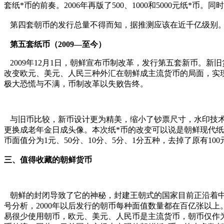
套纸*币的前奏。2006年再版了500、1000和5000元纸
第四套朝币的发行总量不得而知，据推测应该在近千亿级别
第五套纸币（2009—至今）
2009年12月1日，朝鲜宣布币制改革，发行第五套新币。新
改变欧元、美元、人民三种外汇在朝鲜成主流货币的局面，实
极大恐慌与不满，币制改革以失败告终。
与旧币比较，新币设计更为精美，缩小了钞票尺寸，水印技术有
更换成老年金日成头像。本次纸*币的改变可以说是朝鲜现代纸*
币面值分为1元、50分、10分、5分、1分五种，去掉了原有
三、值得收藏的朝鲜货币
朝鲜的封闭导致了它的神秘，封建王朝式的国家目前正沿着中
号分析，2000年以后发行的朝币每种面值数量都在百亿张以上。
易很少使用朝币，欧元、美元、人民币是主流货币，朝币仅作