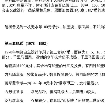
朝鲜战争结束后，朝鲜进入了大规模经济建设时期，原有纸*币不能
值，发行数量不详，保守估计应在百亿级以上。其中，100、
会主义建设的一些成果和景象。票面加盖圆形职章，纸*币的
笔者曾见到一枚无水印100元绿钞，油墨淡，票面黑，不知为
第三套纸币（1978—1992）
1978年朝鲜自主设计印刷了第三套纸*币，面额为1、5、10
部分，千里马图案。遗憾的水印技术仍不成熟，千里马图案出
这套票除100元外，其余均有加盖的外汇兑换券。有四种加
方形绿章版---较常见品种，数量慢慢减少。较同版别的方形
菱形蓝章版—为1978年10元中的“带章币王”，发行量最少。
方形红章版——常见品种。但消耗极大，后期潜力较大。
菱形红章版——存量较少，这套纸*币反映了朝鲜在上世纪60