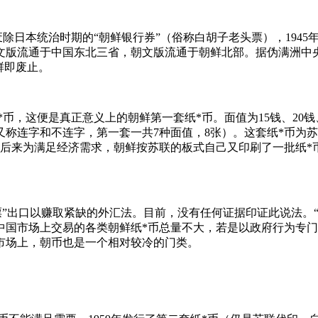
日本统治时期的“朝鲜银行券”（俗称白胡子老头票），1945年
文版流通于中国东北三省，朝文版流通于朝鲜北部。据伪满洲中央
鲜即废止。
币，这便是真正意义上的朝鲜第一套纸*币。面值为15钱、20钱、5
称连字和不连字，第一套一共7种面值，8张）。这套纸*币为苏
后来为满足经济需求，朝鲜按苏联的板式自己又印刷了一批纸*币
”出口以赚取紧缺的外汇法。目前，没有任何证据印证此说法。
中国市场上交易的各类朝鲜纸*币总量不大，若是以政府行为专
市场上，朝币也是一个相对较冷的门类。