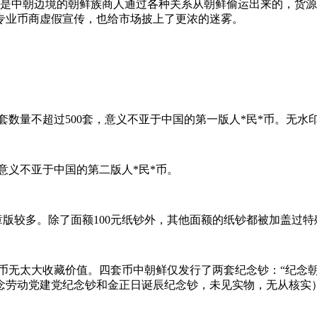
都是中朝边境的朝鲜族商人通过各种关系从朝鲜偷运出来的，货
专业币商虚假宣传，也给市场披上了更浓的迷雾。
套数量不超过500套，意义不亚于中国的第一版人*民*币。无
意义不亚于中国的第二版人*民*币。
章版较多。除了面额100元纸钞外，其他面额的纸钞都被加盖过
币无太大收藏价值。四套币中朝鲜仅发行了两套纪念钞：“纪念朝鲜
念劳动党建党纪念钞和金正日诞辰纪念钞，未见实物，无从核实