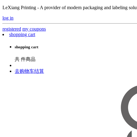
LeXiang Printing - A provider of modern packaging and labeling soluti
log in
registered
my coupons
shopping cart
shopping cart
共
件商品
去购物车结算