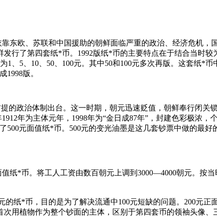
靠东欧、苏联和中国援助的朝鲜面临严重的政治、经济危机，国
发行了第四套纸*币。1992版纸*币的主要特点在于结合当时
5、10、50、100元。其中50和100元多次再版。这套纸*
1998版。
为前提的政治体制出台。这一时期，朝元迅速贬值，朝鲜奉行闭关
1912年为主体元年，1998年为“金日成87年”，封建色彩极
了500元面值纸*币。500元的变光油墨是这几套钞票中做的最
0元面值纸*币。将工人工资由数百朝元上调到3000—4000朝元
。
00元的纸*币，目的是为了解决流通中100元短缺的问题。200
鲜首次用植物作为整个钞面的主体，区别于第四套币的领袖头像、