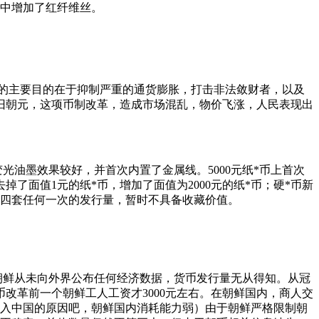
纸张中增加了红纤维丝。
改革的主要目的在于抑制严重的通货膨胀，打击非法敛财者，以及
旧朝元，这项币制改革，造成市场混乱，物价飞涨，人民表现出
油墨效果较好，并首次内置了金属线。5000元纸*币上首次
了面值1元的纸*币，增加了面值为2000元的纸*币；硬*币新
了前四套任何一次的发行量，暂时不具备收藏价值。
朝鲜从未向外界公布任何经济数据，货币发行量无从得知。从冠
新币改革前一个朝鲜工人工资才3000元左右。在朝鲜国内，商人交
流入中国的原因吧，朝鲜国内消耗能力弱）由于朝鲜严格限制朝