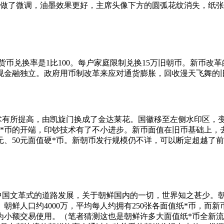
*币。同时做了微调，油墨效果更好，主席头像下方的圆弧花纹消失，
。
旧货币兑换率是1比100。每户家庭限制兑换15万旧朝币。新币
现金融独立。政府用币制改革来应对通货膨胀，回收漫天飞舞的
所提高，由凯旋门换成了金达莱花。国徽移至左侧水印区，变光
币的开端，印钞技术有了不小进步。新币面值在旧币基础上，去掉
100元、50元面值硬*币。新朝币发行规模仍不详，可以断定超越
国文革式的道路发展，关于朝鲜国内的一切，世界知之甚少。
朝鲜人口约4000万，平均每人约拥有250张各面值纸*币，而
为小额交易使用。（笔者猜测这也是朝鲜许多大面值纸*币全新