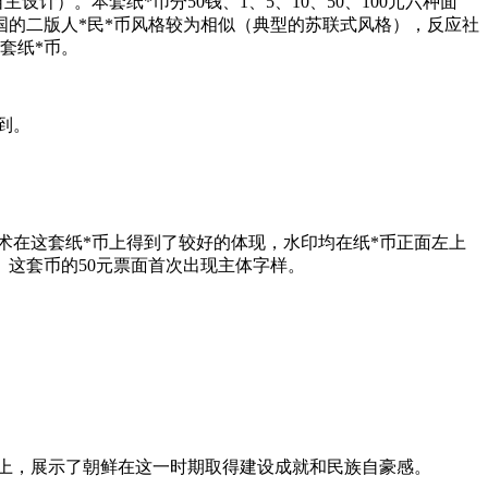
）。本套纸*币分50钱、1、5、10、50、100元六种面
国的二版人*民*币风格较为相似（典型的苏联式风格），反应社
套纸*币。
到。
刻技术在这套纸*币上得到了较好的体现，水印均在纸*币正面左上
这套币的50元票面首次出现主体字样。
向上，展示了朝鲜在这一时期取得建设成就和民族自豪感。