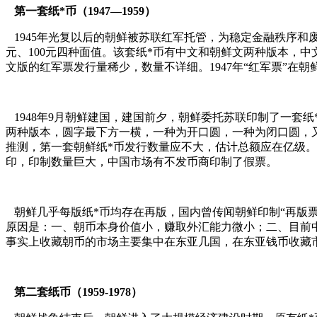
第一套纸*币（1947—1959）
1945年光复以后的朝鲜被苏联红军托管，为稳定金融秩序和废除
元、100元四种面值。该套纸*币有中文和朝鲜文两种版本，中
文版的红军票发行量稀少，数量不详细。1947年“红军票”在朝
1948年9月朝鲜建国，建国前夕，朝鲜委托苏联印制了一套纸*
两种版本，圆字最下方一横，一种为开口圆，一种为闭口圆，又
推测，第一套朝鲜纸*币发行数量应不大，估计总额应在亿级。
印，印制数量巨大，中国市场有不发币商印制了假票。
朝鲜几乎每版纸*币均存在再版，国内曾传闻朝鲜印制“再版票
原因是：一、朝币本身价值小，赚取外汇能力微小；二、目前
事实上收藏朝币的市场主要集中在东亚几国，在东亚钱币收藏
第二套纸币（1959-1978）