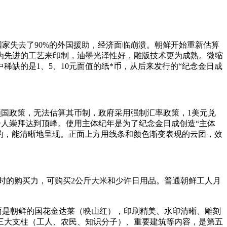
家失去了90%的外国援助，经济面临崩溃。朝鲜开始重新估算
较为先进的工艺来印制，油墨光泽性好，雕版技术更为成熟。微缩
币中稀缺的是1、5、10元面值的纸*币，从后来发行的“纪念金日成
锁国政策，无法估算其币制，政府采用强制汇率政策，1美元兑
浓，个人崇拜达到顶峰。使用主体纪年是为了纪念金日成创造“主体
好的，能清晰地呈现。正面上方用线条和颜色渐变表现的云团，效
。按当时的购买力，可购买2公斤大米和少许日用品。普通朝鲜工人月
元正面是朝鲜的国花金达莱（映山红），印刷精美、水印清晰、雕刻
三大支柱（工人、农民、知识分子）、重要建筑等内容，是第五