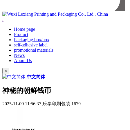
.
Home page
Product
Packaging box/box
self-adhesive label
promotional materials
News
About Us
×
中文简体
神秘的朝鲜钱币
2025-11-09 11:56:37
乐享印刷包装
1679