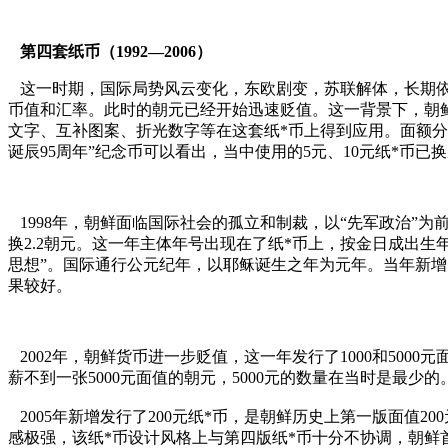
第四套纸币（1992—2006）
这一时期，国际局势风云变化，东欧剧变，苏联解体，长期依
币值和汇率。此时的朝元已经开始迅速贬值。这一背景下，朝鲜
文字、互补图案、折光数字等在这套纸*币上得到应用。面额分为1、
诞辰95周年”纪念币可以看出，当中使用的5元、10元纸*币已换成
1998年，朝鲜面临国际社会的孤立和制裁，以“先军政治”
换2.2朝元。这一年主体年号出现在了纸*币上，按金日成出生年
思想”。国际通行公元纪年，以耶稣诞生之年为元年。当年新增
果较好。
2002年，朝鲜货币进一步贬值，这一年发行了1000和500
薪不到一张5000元面值的朝元，5000元的数量在当时是最少的
2005年新增发行了200元纸*币，是朝鲜历史上第一版面值2
感极强，该纸*币设计风格上与第四版纸*币十分不协调，朝