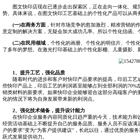
图文快印店现在已逐步走出探索区，正在走向一体化、规范化
势。具体来说，在图文快印工艺基础上的个性化产品可以从商
(一)在商务方面
，针对市场竞争的愈加激烈，精准营销的
意定制的解决方案，无疑会加大成功几率。所以个性化信函、
(二)在民用领域
，个性化的画册、个性化的明信片、个性
了多年的梦想。在激光打印基础上的个性化影棚、儿童摄影、
1、提升工艺，强化品质
随着时代的进步和客户对快印产品要求的提高，印后工艺成
些快印产品上，印后工艺的利润甚至能够占到全部利润的70
销类材料的新要求。如果快印企业能够迎合这部分高端客户的
化的情况下将为自身发展带来新的利润点。
2、强化技术储备，提升设计能力
在快印企业服务内容同质化日趋严重的今天，技术能力和设
经营活动基础上不断提升自己的服务品质。服务人员不应该满足
户的要求”变为“为客户提供建议”，长此以往，通过优质的服
跃式发展提供动力。