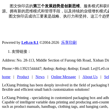
图文快印店的
第三个发展趋势是创新思维
。服务模式和获
源。拥有新的思维模式和管理手段，以及持续的业绩增长模式
图文快印店成功三要素是战略、执行力和坚持。这三个趋势
Powered by
Le0.cn 8.1
©2004-2026
乐享印刷
友情链接：
Address: No. 28-113, Middle Section of Furong 6th Road, Xishan Dist
Phone:+86-13921544447; &nbsp; &nbsp; &nbsp; Email: Le@Le0.cn
home
|
Product
|
News
|
Online Message
|
About Us
|
Sel
LeXiang Printing has been deeply involved in the field of packaging 
flexible and efficient small batch customization solutions!
LeXiang Printing - specializing in customized packaging box and adhes
Capable of intelligent variable data printing and producing anti-count
such as product manuals, handbags, clothing tags, and hanging cards,