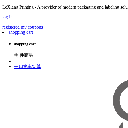
LeXiang Printing - A provider of modern packaging and labeling soluti
log in
registered
my coupons
shopping cart
shopping cart
共
件商品
去购物车结算