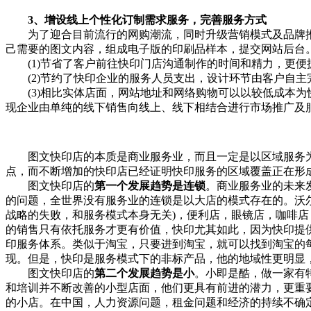
3、增设线上个性化订制需求服务，完善服务方式
为了迎合目前流行的网购潮流，同时升级营销模式及品牌推
己需要的图文内容，组成电子版的印刷品样本，提交网站后台
(1)节省了客户前往快印门店沟通制作的时间和精力，更便捷
(2)节约了快印企业的服务人员支出，设计环节由客户自主
(3)相比实体店面，网站地址和网络购物可以以较低成本为
现企业由单纯的线下销售向线上、线下相结合进行市场推广及
图文快印店的本质是商业服务业，而且一定是以区域服务为
点，而不断增加的快印店已经证明快印服务的区域覆盖正在形
图文快印店的
第一个发展趋势是连锁
。商业服务业的未来
的问题，全世界没有服务业的连锁是以大店的模式存在的。沃
战略的失败，和服务模式本身无关)，便利店，眼镜店，咖啡
的销售只有依托服务才更有价值，快印尤其如此，因为快印提
印服务体系。类似于淘宝，只要进到淘宝，就可以找到淘宝的
现。但是，快印是服务模式下的非标产品，他的地域性更明显
图文快印店的
第二个发展趋势是小
。小即是酷，做一家有
和培训并不断改善的小型店面，他们更具有前进的潜力，更重要
的小店。在中国，人力资源问题，租金问题和经济的持续不确