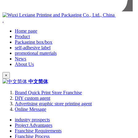
.
Home page
Product
Packaging box/box
self-adhesive label
promotional materials
News
About Us
×
中文简体
Brand Quick Print Store Franchise
DIY custom agent
Advertising graphic store printing agent
Online Message
industry prospects
Project Advantages
Franchise Requirements
Franchise Process