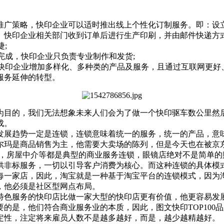
广策略，快印企业可以适时推出线上个性化订制服务。即：设立
。快印企业相关部门收到订单后进行生产印刷，并由邮件快递方
;
完成，快印企业只负责专业制作和发货;
快印企业增加多样化、多种类的产品及服务，且通过互联网更好
服务延伸的转型。
目的，我们无法想象未来人们会为了做一个快印驱车数公里然后
成。
发展趋势一定是连锁，连锁意味着统一的服务，统一的产品，意
尔玛是商品销售为主，他需要大卖场的陈列，但是今天也在被京
店，房屋中介等都是典型的商业服务连锁，眼镜店绝对不是简单
供非标服务，一切以引导客户消费为核心。而这种连锁的具体模
每一家店，因此，淘宝就是一种基于淘宝平台的连锁模式，因为
，他必须是社区型网点布局。
特色服务的快印店比做一家大型的快印店更有价值，他更容易发
的是，他们符合商业服务业的本质，因此，图文快印TOP100品
定性，注定将来雇员人数不是越多越好，而是，越少越精越好。